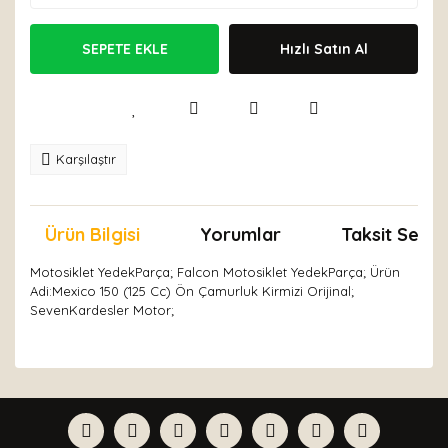
SEPETE EKLE
Hızlı Satın Al
Karşılaştır
Ürün Bilgisi
Yorumlar
Taksit Seçen
Motosiklet YedekParça; Falcon Motosiklet YedekParça; Ürün
Adi:Mexico 150 (125 Cc) Ön Çamurluk Kirmizi Orijinal;
SevenKardesler Motor;
Bu ürünün fiyat bilgisi, resim, ürün açıklamalarında ve
diğer konularda yetersiz gördüğünüz noktaları öneri
Bu ürüne ilk yorumu siz yapın!
formunu kullanarak tarafımıza iletebilirsiniz.
Görüş ve önerileriniz için teşekkür ederiz.