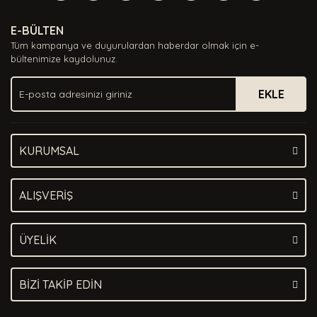
Yorum Yaz
Ürün resmi kalitesiz, bozuk veya görüntülenemiyor.
E-BÜLTEN
Ürün açıklamasında eksik bilgiler bulunuyor.
Tüm kampanya ve duyurulardan haberdar olmak için e-
Ürün bilgilerinde hatalar bulunuyor.
bültenimize kaydolunuz.
Ürün fiyatı diğer sitelerden daha pahalı.
EKLE
Bu ürüne benzer farklı alternatifler olmalı.
KURUMSAL
Gönder
ALIŞVERİŞ
ÜYELİK
BİZİ TAKİP EDİN