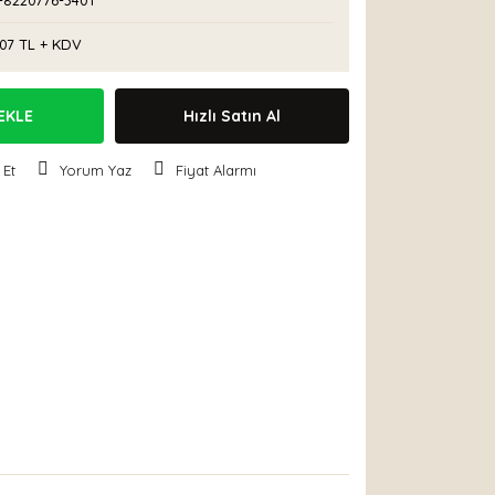
-8220776-3401
,07 TL + KDV
EKLE
Hızlı Satın Al
 Et
Yorum Yaz
Fiyat Alarmı