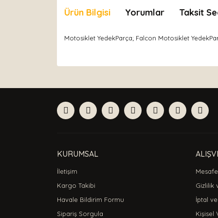
Ürün Bilgisi
Yorumlar
Taksit Se
Motosiklet YedekParça; Falcon Motosiklet YedekPar
Bu ürünün fiyat bilgisi, resim, ürün açıklamaları
Görüş ve önerileriniz için teşekkür ederiz.
Ürün resmi kalitesiz, bozuk veya görüntülenemiyor
Ürün açıklamasında eksik bilgiler bulunuyor.
Ürün bilgilerinde hatalar bulunuyor.
Ürün fiyatı diğer sitelerden daha pahalı.
Bu ürüne benzer farklı alternatifler olmalı.
KURUMSAL
ALIŞV
İletişim
Mesafel
Kargo Takibi
Gizlilik
Havale Bildirim Formu
İptal ve
Sipariş Sorgula
Kişisel 