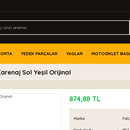
PORTA
YEDEK PARÇALAR
YAGLAR
MOTOSİKLET BAG
renaj Sol Yeşil Orijinal
874,88 TL
Marka
Fal