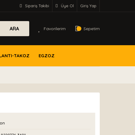
Sipariş Takibi
Üye Ol
Giriş Yap
ARA
Favorilerim
Sepetim
LANTI-TAKOZ
EGZOZ
con