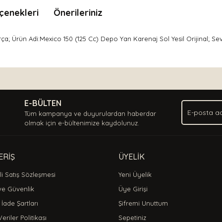
çenekleri
Önerileriniz
ça; Ürün Adi:Mexico 150 (125 Cc) Depo Yan Karenaj Sol Yesil Orijinal; S
nda ve diğer konularda yetersiz gördüğünüz noktaları öneri formunu kullan
Bu ürüne ilk yorumu siz yapın!
.
E-BÜLTEN
Yorum Yaz
Tüm kampanya ve duyurulardan haberdar
olmak için e-bültenimize kaydolunuz.
ERİŞ
ÜYELİK
i Satış Sözleşmesi
Yeni Üyelik
 ve Güvenlik
Üye Girişi
 İade Şartları
Şifremi Unuttum
Veriler Politikası
Sepetiniz
Gönder