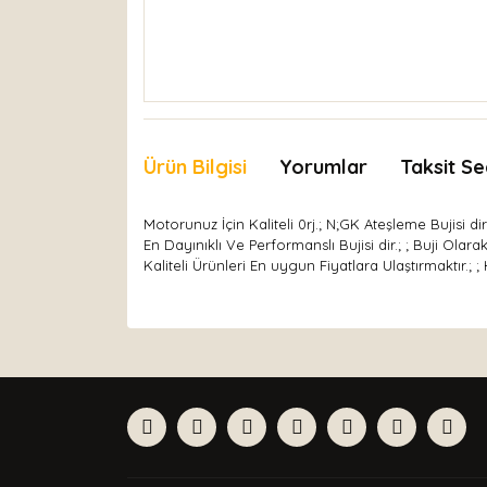
Ürün Bilgisi
Yorumlar
Taksit Se
Motorunuz İçin Kaliteli 0rj.; N;GK Ateşleme Bujisi d
En Dayınıklı Ve Performanslı Bujisi dir.; ; Buji Ola
Kaliteli Ürünleri En uygun Fiyatlara Ulaştırmaktır.; 
Bu ürünün fiyat bilgisi, resim, ürün açıklamaları
Görüş ve önerileriniz için teşekkür ederiz.
Ürün resmi kalitesiz, bozuk veya görüntülenemiyor
Ürün açıklamasında eksik bilgiler bulunuyor.
Ürün bilgilerinde hatalar bulunuyor.