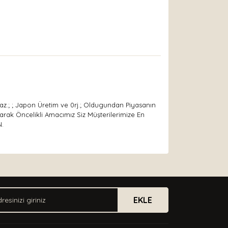
tmaz.; ; Japon Üretim ve 0rj.; Oldugundan Piyasanın
Olarak Öncelikli Amacımız Siz Müşterilerimize En
N.
arak tarafımıza iletebilirsiniz.
EKLE