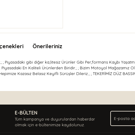
çenekleri
Önerileriniz
ir.; ; Piyasadaki gibi diğer ka;litesiz Ürünler Gibi Per;formans Kaybı Yaşa
rak Piyasadaki En Kaliteli Ürünlerden Biridir.; ; Bizim Motoyol Mağazamız 
; Hepimize Kazasız Belasız Keyifli Sürüşler Dileriz.; ; TEKERİMİZ DÜZ BASSI
nda ve diğer konularda yetersiz gördüğünüz noktaları öneri formunu kullan
Bu ürüne ilk yorumu siz yapın!
.
E-BÜLTEN
Yorum Yaz
Tüm kampanya ve duyurulardan haberdar
olmak için e-bültenimize kaydolunuz.