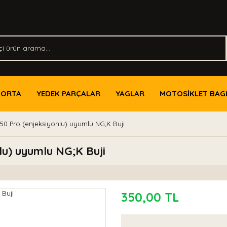
PORTA
YEDEK PARÇALAR
YAGLAR
MOTOSİKLET BAG
0 Pro (enjeksiyonlu) uyumlu NG;K Buji
u) uyumlu NG;K Buji
350,00 TL