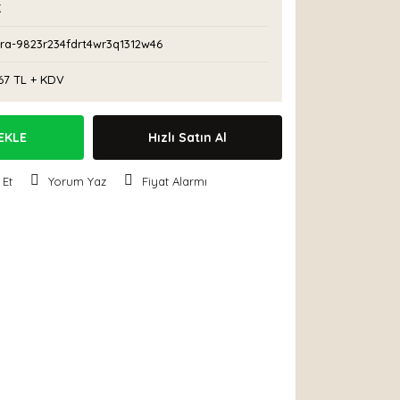
K
ra-9823r234fdrt4wr3q1312w46
67 TL + KDV
EKLE
Hızlı Satın Al
 Et
Yorum Yaz
Fiyat Alarmı