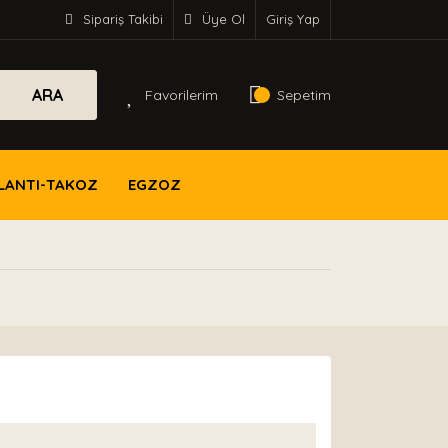
Sipariş Takibi
Üye Ol
Giriş Yap
ARA
Favorilerim
Sepetim
LANTI-TAKOZ
EGZOZ