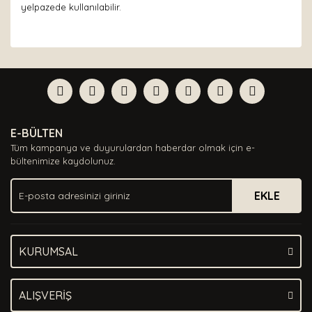
yelpazede kullanılabilir.
Bu ürünün fiyat bilgisi, resim, ürün açıklamalarında ve
diğer konularda yetersiz gördüğünüz noktaları öneri
Bu ürüne ilk yorumu siz yapın!
formunu kullanarak tarafımıza iletebilirsiniz.
Görüş ve önerileriniz için teşekkür ederiz.
Yorum Yaz
Ürün resmi kalitesiz, bozuk veya görüntülenemiyor.
E-BÜLTEN
Ürün açıklamasında eksik bilgiler bulunuyor.
Tüm kampanya ve duyurulardan haberdar olmak için e-
Ürün bilgilerinde hatalar bulunuyor.
bültenimize kaydolunuz.
Ürün fiyatı diğer sitelerden daha pahalı.
EKLE
Bu ürüne benzer farklı alternatifler olmalı.
KURUMSAL
Gönder
ALIŞVERİŞ