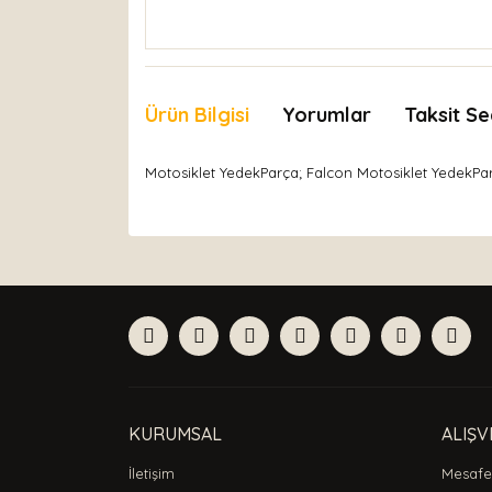
Ürün Bilgisi
Yorumlar
Taksit Se
Motosiklet YedekParça; Falcon Motosiklet YedekPar
Bu ürünün fiyat bilgisi, resim, ürün açıklamaları
Görüş ve önerileriniz için teşekkür ederiz.
Ürün resmi kalitesiz, bozuk veya görüntülenemiyor
Ürün açıklamasında eksik bilgiler bulunuyor.
Ürün bilgilerinde hatalar bulunuyor.
Ürün fiyatı diğer sitelerden daha pahalı.
Bu ürüne benzer farklı alternatifler olmalı.
KURUMSAL
ALIŞV
İletişim
Mesafel