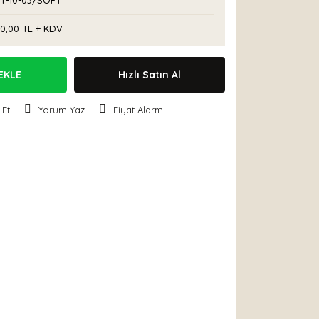
T-10-03/SOFT
00,00 TL + KDV
EKLE
Hızlı Satın Al
 Et
Yorum Yaz
Fiyat Alarmı