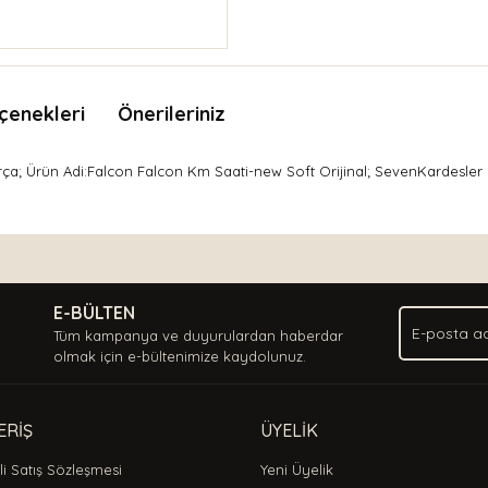
çenekleri
Önerileriniz
ça; Ürün Adi:Falcon Falcon Km Saati-new Soft Orijinal; SevenKardesler
nda ve diğer konularda yetersiz gördüğünüz noktaları öneri formunu kullan
Bu ürüne ilk yorumu siz yapın!
.
E-BÜLTEN
Yorum Yaz
Tüm kampanya ve duyurulardan haberdar
olmak için e-bültenimize kaydolunuz.
ERİŞ
ÜYELİK
i Satış Sözleşmesi
Yeni Üyelik