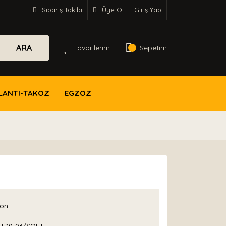
Sipariş Takibi
Üye Ol
Giriş Yap
ARA
Favorilerim
Sepetim
LANTI-TAKOZ
EGZOZ
con