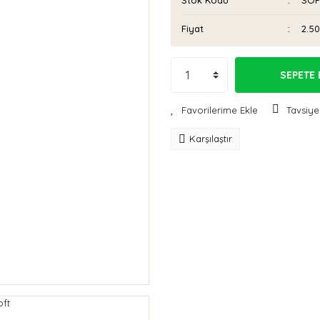
Stok Kodu
SOF
Fiyat
2.5
SEPETE 
Tavsiye
Karşılaştır