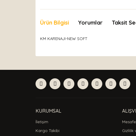
Ürün Bilgisi
Yorumlar
Taksit Se
KM KARENAJI-NEW SOFT
Bu ürünün fiyat bilgisi, resim, ürün açıklamaları
Görüş ve önerileriniz için teşekkür ederiz.
Ürün resmi kalitesiz, bozuk veya görüntülenemiyor
Ürün açıklamasında eksik bilgiler bulunuyor.
Ürün bilgilerinde hatalar bulunuyor.
Ürün fiyatı diğer sitelerden daha pahalı.
Bu ürüne benzer farklı alternatifler olmalı.
KURUMSAL
ALIŞV
İletişim
Mesafel
Kargo Takibi
Gizlilik