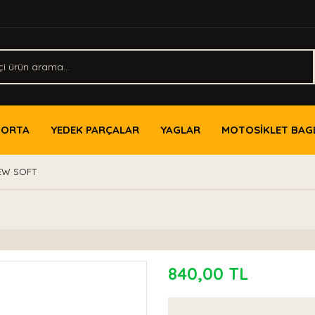
PORTA
YEDEK PARÇALAR
YAGLAR
MOTOSİKLET BAG
EW SOFT
840,00 TL