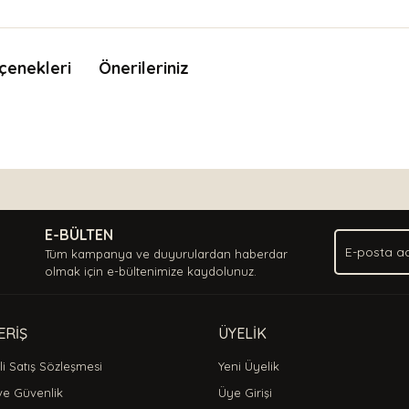
çenekleri
Önerileriniz
nda ve diğer konularda yetersiz gördüğünüz noktaları öneri formunu kullan
Bu ürüne ilk yorumu siz yapın!
.
E-BÜLTEN
Yorum Yaz
Tüm kampanya ve duyurulardan haberdar
olmak için e-bültenimize kaydolunuz.
ERİŞ
ÜYELİK
i Satış Sözleşmesi
Yeni Üyelik
 ve Güvenlik
Üye Girişi