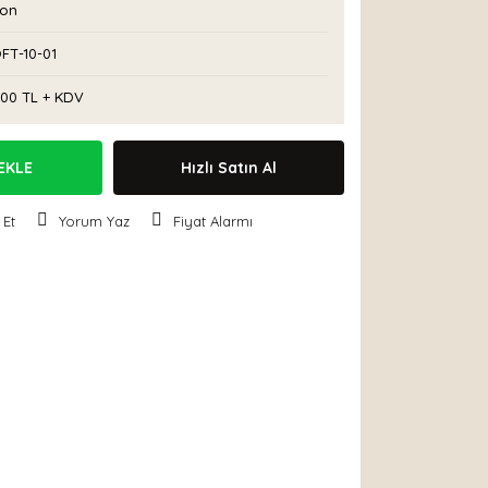
con
FT-10-01
,00 TL + KDV
EKLE
Hızlı Satın Al
 Et
Yorum Yaz
Fiyat Alarmı