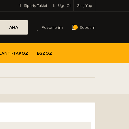
Sipariş Takibi
Üye Ol
Giriş Yap
ARA
Favorilerim
Sepetim
LANTI-TAKOZ
EGZOZ