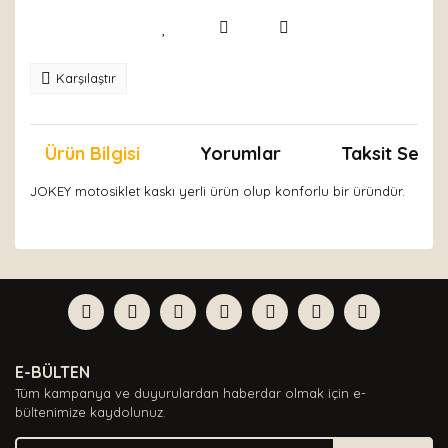
Karşılaştır
Ürün Bilgisi
Yorumlar
Taksit Seçen
JOKEY motosiklet kaskı yerli ürün olup konforlu bir üründür.
Bu ürünün fiyat bilgisi, resim, ürün açıklamalarında ve
diğer konularda yetersiz gördüğünüz noktaları öneri
Bu ürüne ilk yorumu siz yapın!
formunu kullanarak tarafımıza iletebilirsiniz.
Görüş ve önerileriniz için teşekkür ederiz.
Yorum Yaz
Ürün resmi kalitesiz, bozuk veya görüntülenemiyor.
E-BÜLTEN
Ürün açıklamasında eksik bilgiler bulunuyor.
Tüm kampanya ve duyurulardan haberdar olmak için e-
Ürün bilgilerinde hatalar bulunuyor.
bültenimize kaydolunuz.
Ürün fiyatı diğer sitelerden daha pahalı.