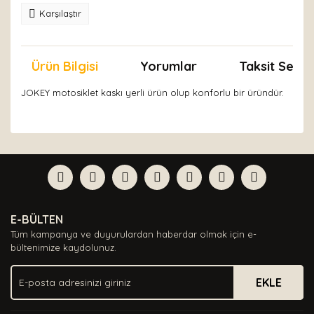
Karşılaştır
Ürün Bilgisi
Yorumlar
Taksit Seçen
JOKEY motosiklet kaskı yerli ürün olup konforlu bir üründür.
Bu ürünün fiyat bilgisi, resim, ürün açıklamalarında ve
diğer konularda yetersiz gördüğünüz noktaları öneri
Bu ürüne ilk yorumu siz yapın!
formunu kullanarak tarafımıza iletebilirsiniz.
Görüş ve önerileriniz için teşekkür ederiz.
Yorum Yaz
Ürün resmi kalitesiz, bozuk veya görüntülenemiyor.
E-BÜLTEN
Ürün açıklamasında eksik bilgiler bulunuyor.
Tüm kampanya ve duyurulardan haberdar olmak için e-
Ürün bilgilerinde hatalar bulunuyor.
bültenimize kaydolunuz.
Ürün fiyatı diğer sitelerden daha pahalı.
EKLE
Bu ürüne benzer farklı alternatifler olmalı.