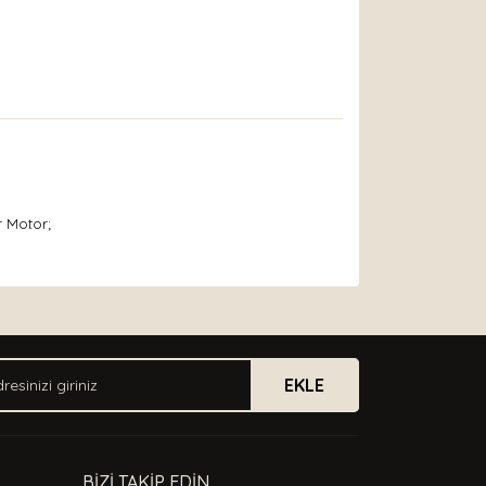
r Motor;
arak tarafımıza iletebilirsiniz.
EKLE
BİZİ TAKİP EDİN