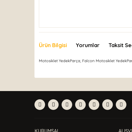
Ürün Bilgisi
Yorumlar
Taksit Se
Motosiklet YedekParça; Falcon Motosiklet YedekPa
Bu ürünün fiyat bilgisi, resim, ürün açıklamaları
Görüş ve önerileriniz için teşekkür ederiz.
Ürün resmi kalitesiz, bozuk veya görüntülenemiyor
Ürün açıklamasında eksik bilgiler bulunuyor.
Ürün bilgilerinde hatalar bulunuyor.
Ürün fiyatı diğer sitelerden daha pahalı.
Bu ürüne benzer farklı alternatifler olmalı.
KURUMSAL
ALIŞV