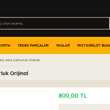
PORTA
YEDEK PARÇALAR
YAGLAR
MOTOSİKLET BAG
W) Arka Çamurluk Orijinal
uk Orijinal
800,00 TL