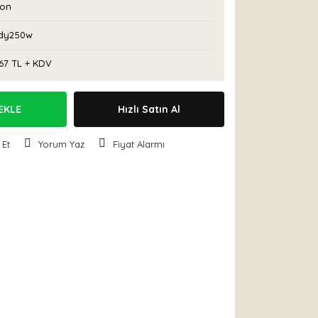
con
dy250w
67 TL + KDV
EKLE
Hızlı Satın Al
 Et
Yorum Yaz
Fiyat Alarmı