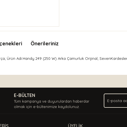
çenekleri
Önerileriniz
rça; Ürün Adi:Handy 249 (250 W) Arka Çamurluk Orijinal; SevenKardesle
nda ve diğer konularda yetersiz gördüğünüz noktaları öneri formunu kullan
Bu ürüne ilk yorumu siz yapın!
.
E-BÜLTEN
Yorum Yaz
Tüm kampanya ve duyurulardan haberdar
olmak için e-bültenimize kaydolunuz.
ERİŞ
ÜYELİK