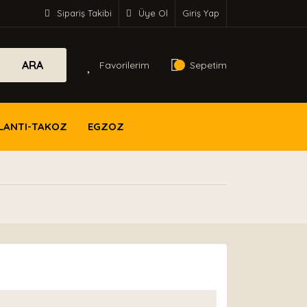
Sipariş Takibi
Üye Ol
Giriş Yap
ARA
Favorilerim
Sepetim
LANTI-TAKOZ
EGZOZ