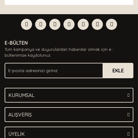
Bu ürünün fiyat bilgisi, resim, ürün açıklamalarında ve
diğer konularda yetersiz gördüğünüz noktaları öneri
Bu ürüne ilk yorumu siz yapın!
formunu kullanarak tarafımıza iletebilirsiniz.
Görüş ve önerileriniz için teşekkür ederiz.
Yorum Yaz
Ürün resmi kalitesiz, bozuk veya görüntülenemiyor.
E-BÜLTEN
Ürün açıklamasında eksik bilgiler bulunuyor.
Tüm kampanya ve duyurulardan haberdar olmak için e-
Ürün bilgilerinde hatalar bulunuyor.
bültenimize kaydolunuz.
Ürün fiyatı diğer sitelerden daha pahalı.
EKLE
Bu ürüne benzer farklı alternatifler olmalı.
KURUMSAL
Gönder
ALIŞVERİŞ
ÜYELİK