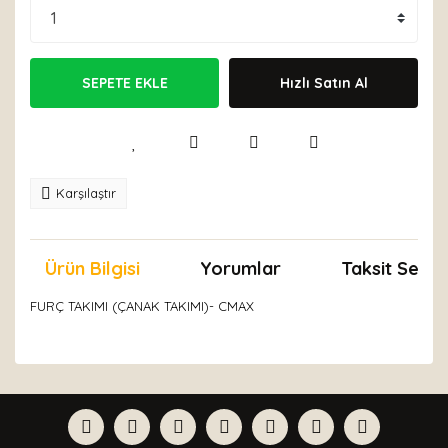
SEPETE EKLE
Hızlı Satın Al
Karşılaştır
Ürün Bilgisi
Yorumlar
Taksit Seçen
FURÇ TAKIMI (ÇANAK TAKIMI)- CMAX
Bu ürünün fiyat bilgisi, resim, ürün açıklamalarında ve
diğer konularda yetersiz gördüğünüz noktaları öneri
Bu ürüne ilk yorumu siz yapın!
formunu kullanarak tarafımıza iletebilirsiniz.
Görüş ve önerileriniz için teşekkür ederiz.
Yorum Yaz