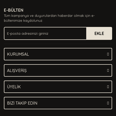
Ürün resmi kalitesiz, bozuk veya görüntülenemiyor.
E-BÜLTEN
Ürün açıklamasında eksik bilgiler bulunuyor.
Tüm kampanya ve duyurulardan haberdar olmak için e-
Ürün bilgilerinde hatalar bulunuyor.
bültenimize kaydolunuz.
Ürün fiyatı diğer sitelerden daha pahalı.
EKLE
Bu ürüne benzer farklı alternatifler olmalı.
KURUMSAL
Gönder
ALIŞVERİŞ
ÜYELİK
BİZİ TAKİP EDİN