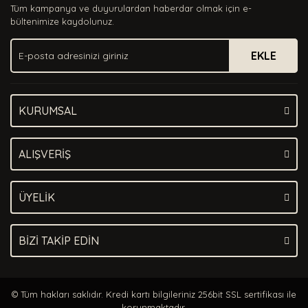
Tüm kampanya ve duyurulardan haberdar olmak için e-
Ürün bilgilerinde hatalar bulunuyor.
bültenimize kaydolunuz.
Ürün fiyatı diğer sitelerden daha pahalı.
EKLE
Bu ürüne benzer farklı alternatifler olmalı.
KURUMSAL
Gönder
ALIŞVERİŞ
ÜYELİK
BİZİ TAKİP EDİN
© Tüm hakları saklıdır. Kredi kartı bilgileriniz 256bit SSL sertifikası ile
korunmaktadır.