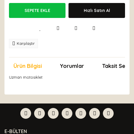
SEPETE EKLE
Hızlı Satın Al
Karşılaştır
Ürün Bilgisi
Yorumlar
Taksit Seçen
Uzman motosiklet
Bu ürünün fiyat bilgisi, resim, ürün açıklamalarında ve
diğer konularda yetersiz gördüğünüz noktaları öneri
Bu ürüne ilk yorumu siz yapın!
formunu kullanarak tarafımıza iletebilirsiniz.
Görüş ve önerileriniz için teşekkür ederiz.
Yorum Yaz
Ürün resmi kalitesiz, bozuk veya görüntülenemiyor.
E-BÜLTEN
Ürün açıklamasında eksik bilgiler bulunuyor.