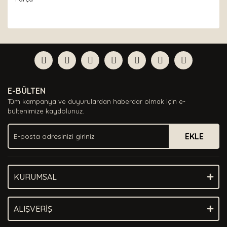
Bu ürünün fiyat bilgisi, resim, ürün açıklamalarında ve
diğer konularda yetersiz gördüğünüz noktaları öneri
Bu ürüne ilk yorumu siz yapın!
formunu kullanarak tarafımıza iletebilirsiniz.
Görüş ve önerileriniz için teşekkür ederiz.
Yorum Yaz
Ürün resmi kalitesiz, bozuk veya görüntülenemiyor.
E-BÜLTEN
Ürün açıklamasında eksik bilgiler bulunuyor.
Tüm kampanya ve duyurulardan haberdar olmak için e-
Ürün bilgilerinde hatalar bulunuyor.
bültenimize kaydolunuz.
Ürün fiyatı diğer sitelerden daha pahalı.
EKLE
Bu ürüne benzer farklı alternatifler olmalı.
KURUMSAL
Gönder
ALIŞVERİŞ