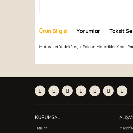
Ürün Bilgisi
Yorumlar
Taksit Se
Motosiklet YedekParça; Falcon Motosiklet YedekPa
Bu ürünün fiyat bilgisi, resim, ürün açıklamaları
Görüş ve önerileriniz için teşekkür ederiz.
Ürün resmi kalitesiz, bozuk veya görüntülenemiyor
Ürün açıklamasında eksik bilgiler bulunuyor.
Ürün bilgilerinde hatalar bulunuyor.
Ürün fiyatı diğer sitelerden daha pahalı.
Bu ürüne benzer farklı alternatifler olmalı.
KURUMSAL
ALIŞV
İletişim
Mesafel