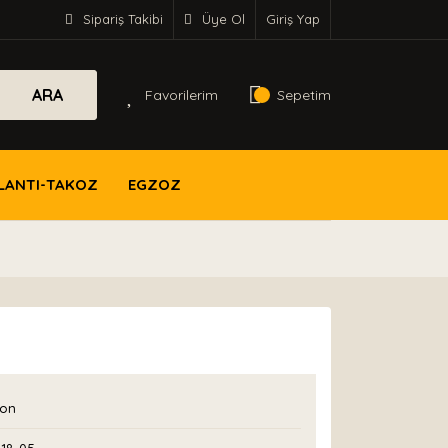
Sipariş Takibi
Üye Ol
Giriş Yap
ARA
Favorilerim
Sepetim
LANTI-TAKOZ
EGZOZ
con