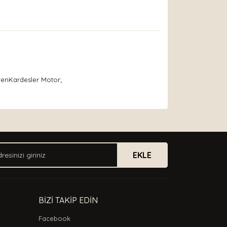
venKardesler Motor;
arak tarafımıza iletebilirsiniz.
EKLE
BİZİ TAKİP EDİN
Facebook