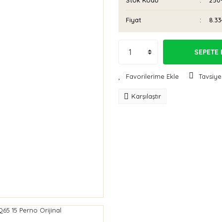
Stok Kodu
250
Fiyat
8.33
SEPETE 
Tavsiye
Karşılaştır