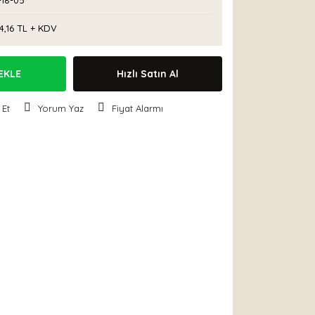
-18-05
4,16 TL + KDV
EKLE
Hızlı Satın Al
 Et
Yorum Yaz
Fiyat Alarmı