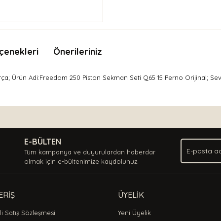
çenekleri
Önerileriniz
rça; Ürün Adi:Freedom 250 Piston Sekman Seti Q65 15 Perno Orijinal; Se
nda ve diğer konularda yetersiz gördüğünüz noktaları öneri formunu kullan
Bu ürüne ilk yorumu siz yapın!
.
E-BÜLTEN
Yorum Yaz
Tüm kampanya ve duyurulardan haberdar
olmak için e-bültenimize kaydolunuz.
ERİŞ
ÜYELİK
i Satış Sözleşmesi
Yeni Üyelik