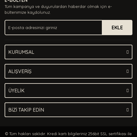
E-BÜLTEN
Ürün açıklamasında eksik bilgiler bulunuyor.
Tüm kampanya ve duyurulardan haberdar olmak için e-
Ürün bilgilerinde hatalar bulunuyor.
bültenimize kaydolunuz.
Ürün fiyatı diğer sitelerden daha pahalı.
EKLE
Bu ürüne benzer farklı alternatifler olmalı.
KURUMSAL
Gönder
ALIŞVERİŞ
ÜYELİK
BİZİ TAKİP EDİN
© Tüm hakları saklıdır. Kredi kartı bilgileriniz 256bit SSL sertifikası ile