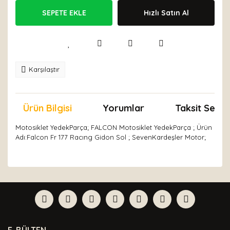
SEPETE EKLE
Hızlı Satın Al
Karşılaştır
Ürün Bilgisi
Yorumlar
Taksit Seçen
Motosiklet YedekParça; FALCON Motosiklet YedekParça ; Ürün
Adı:Falcon Fr 177 Racıng Gidon Sol ; SevenKardeşler Motor;
Bu ürünün fiyat bilgisi, resim, ürün açıklamalarında ve
diğer konularda yetersiz gördüğünüz noktaları öneri
Bu ürüne ilk yorumu siz yapın!
formunu kullanarak tarafımıza iletebilirsiniz.
Görüş ve önerileriniz için teşekkür ederiz.
Yorum Yaz
Ürün resmi kalitesiz, bozuk veya görüntülenemiyor.