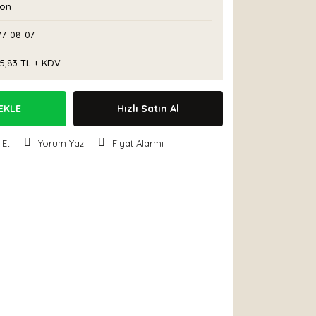
con
77-08-07
5,83 TL + KDV
EKLE
Hızlı Satın Al
 Et
Yorum Yaz
Fiyat Alarmı