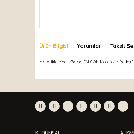
Ürün Bilgisi
Yorumlar
Taksit Se
Motosiklet YedekParça; FALCON Motosiklet YedekPa
Bu ürünün fiyat bilgisi, resim, ürün açıklamaları
Görüş ve önerileriniz için teşekkür ederiz.
Ürün resmi kalitesiz, bozuk veya görüntülenemiyor
Ürün açıklamasında eksik bilgiler bulunuyor.
Ürün bilgilerinde hatalar bulunuyor.
Ürün fiyatı diğer sitelerden daha pahalı.
Bu ürüne benzer farklı alternatifler olmalı.
KURUMSAL
ALIŞV