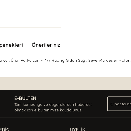
çenekleri
Önerileriniz
rça ; Ürün Adı:Falcon Fr 177 Racıng Gidon Sağ ; SevenKardeşler Motor;
nda ve diğer konularda yetersiz gördüğünüz noktaları öneri formunu kullan
Bu ürüne ilk yorumu siz yapın!
.
E-BÜLTEN
Yorum Yaz
Tüm kampanya ve duyurulardan haberdar
olmak için e-bültenimize kaydolunuz.
ERİŞ
ÜYELİK