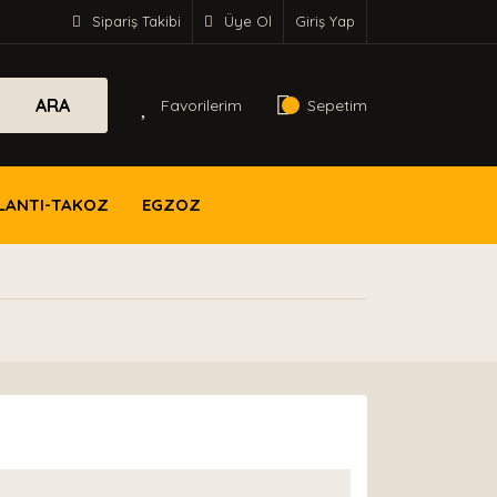
Sipariş Takibi
Üye Ol
Giriş Yap
ARA
Favorilerim
Sepetim
LANTI-TAKOZ
EGZOZ