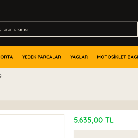
PORTA
YEDEK PARÇALAR
YAGLAR
MOTOSİKLET BAG
ğ
5.635,00 TL