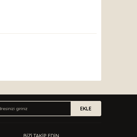
arak tarafımıza iletebilirsiniz.
EKLE
BİZİ TAKİP EDİN