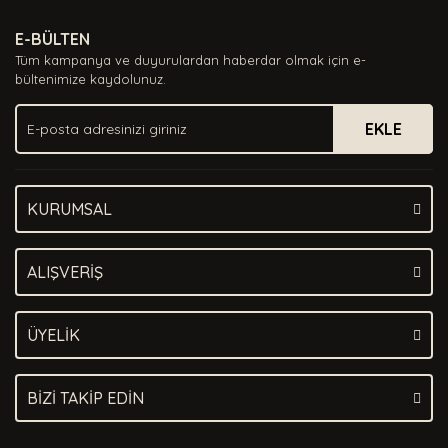
Ürün resmi kalitesiz, bozuk veya görüntülenemiyor.
E-BÜLTEN
Ürün açıklamasında eksik bilgiler bulunuyor.
Tüm kampanya ve duyurulardan haberdar olmak için e-
Ürün bilgilerinde hatalar bulunuyor.
bültenimize kaydolunuz.
Ürün fiyatı diğer sitelerden daha pahalı.
EKLE
Bu ürüne benzer farklı alternatifler olmalı.
KURUMSAL
Gönder
ALIŞVERİŞ
ÜYELİK
BİZİ TAKİP EDİN