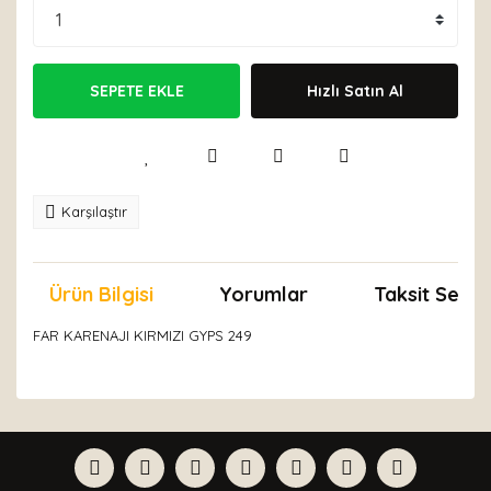
SEPETE EKLE
Hızlı Satın Al
Karşılaştır
Ürün Bilgisi
Yorumlar
Taksit Seçen
FAR KARENAJI KIRMIZI GYPS 249
Bu ürünün fiyat bilgisi, resim, ürün açıklamalarında ve
diğer konularda yetersiz gördüğünüz noktaları öneri
Bu ürüne ilk yorumu siz yapın!
formunu kullanarak tarafımıza iletebilirsiniz.
Görüş ve önerileriniz için teşekkür ederiz.
Yorum Yaz