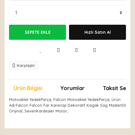
SEPETE EKLE
Hızlı Satın Al
Karşılaştır
Ürün Bilgisi
Yorumlar
Taksit Seçen
Motosiklet YedekParça; Falcon Motosiklet YedekParça; Ürün
Adi:Falcon Falcon Far Karenaji Dekoratif Kagak Sag Master50
Orijinal; SevenKardesler Motor;
Bu ürünün fiyat bilgisi, resim, ürün açıklamalarında ve
diğer konularda yetersiz gördüğünüz noktaları öneri