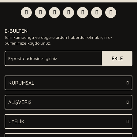
Bu ürüne ilk yorumu siz yapın!
formunu kullanarak tarafımıza iletebilirsiniz.
Görüş ve önerileriniz için teşekkür ederiz.
Yorum Yaz
Ürün resmi kalitesiz, bozuk veya görüntülenemiyor.
E-BÜLTEN
Ürün açıklamasında eksik bilgiler bulunuyor.
Tüm kampanya ve duyurulardan haberdar olmak için e-
Ürün bilgilerinde hatalar bulunuyor.
bültenimize kaydolunuz.
Ürün fiyatı diğer sitelerden daha pahalı.
EKLE
Bu ürüne benzer farklı alternatifler olmalı.
KURUMSAL
Gönder
ALIŞVERİŞ
ÜYELİK