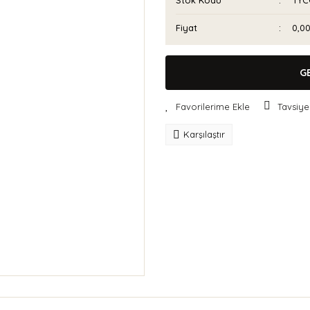
Stok Kodu
TYC
Fiyat
0,0
G
Tavsiye
Karşılaştır