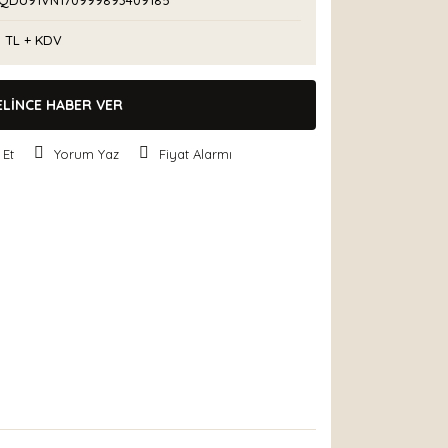
QDU91VN170999893409185
0 TL + KDV
ELİNCE HABER VER
 Et
Yorum Yaz
Fiyat Alarmı