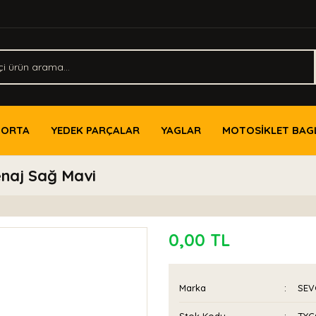
PORTA
YEDEK PARÇALAR
YAGLAR
MOTOSİKLET BAG
enaj Sağ Mavi
0,00 TL
Marka
SEV