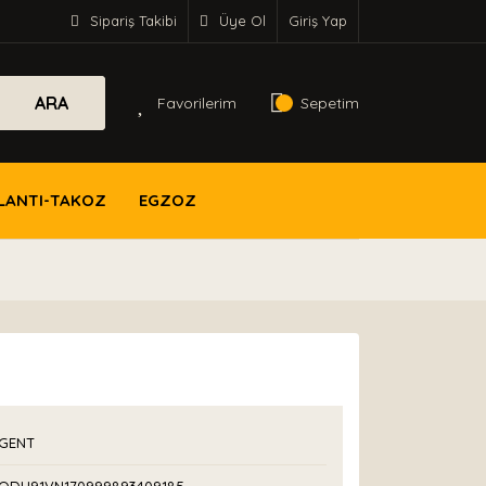
Sipariş Takibi
Üye Ol
Giriş Yap
ARA
Favorilerim
Sepetim
LANTI-TAKOZ
EGZOZ
GENT