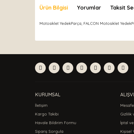
Ürün Bilgisi
Yorumlar
Taksit Se
Motosiklet YedekParça; FALCON Motosiklet YedekPa
Bu ürünün fiyat bilgisi, resim, ürün açıklamaları
Görüş ve önerileriniz için teşekkür ederiz.
Ürün resmi kalitesiz, bozuk veya görüntülenemiyor
Ürün açıklamasında eksik bilgiler bulunuyor.
Ürün bilgilerinde hatalar bulunuyor.
Ürün fiyatı diğer sitelerden daha pahalı.
Bu ürüne benzer farklı alternatifler olmalı.
KURUMSAL
ALIŞV
İletişim
Mesafel
Kargo Takibi
Gizlilik
Havale Bildirim Formu
İptal ve
Sipariş Sorgula
Kişisel 