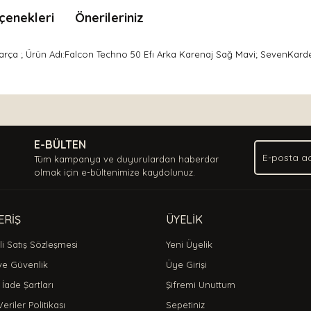
çenekleri
Önerileriniz
rça ; Ürün Adı:Falcon Techno 50 Efı Arka Karenaj Sağ Mavi; SevenKarde
nda ve diğer konularda yetersiz gördüğünüz noktaları öneri formunu kullan
Bu ürüne ilk yorumu siz yapın!
.
E-BÜLTEN
Yorum Yaz
Tüm kampanya ve duyurulardan haberdar
olmak için e-bültenimize kaydolunuz.
ERİŞ
ÜYELİK
i Satış Sözleşmesi
Yeni Üyelik
 ve Güvenlik
Üye Girişi
 İade Şartları
Şifremi Unuttum
Veriler Politikası
Sepetiniz
Gönder