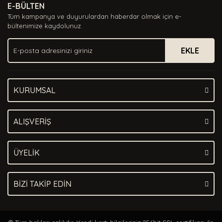
E-BÜLTEN
Ürün açıklamasında eksik bilgiler bulunuyor.
Tüm kampanya ve duyurulardan haberdar olmak için e-
Ürün bilgilerinde hatalar bulunuyor.
bültenimize kaydolunuz.
Ürün fiyatı diğer sitelerden daha pahalı.
EKLE
Bu ürüne benzer farklı alternatifler olmalı.
KURUMSAL
Gönder
ALIŞVERİŞ
ÜYELİK
BİZİ TAKİP EDİN