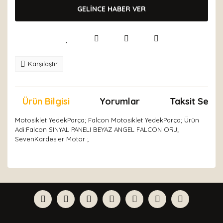
GELİNCE HABER VER
Karşılaştır
Ürün Bilgisi
Yorumlar
Taksit Seçen
Motosiklet YedekParça; Falcon Motosiklet YedekParça; Ürün
Adi:Falcon SINYAL PANELI BEYAZ ANGEL FALCON ORJ;
SevenKardesler Motor ;
Bu ürünün fiyat bilgisi, resim, ürün açıklamalarında ve
diğer konularda yetersiz gördüğünüz noktaları öneri
Bu ürüne ilk yorumu siz yapın!
formunu kullanarak tarafımıza iletebilirsiniz.
Görüş ve önerileriniz için teşekkür ederiz.
Yorum Yaz
Ürün resmi kalitesiz, bozuk veya görüntülenemiyor.