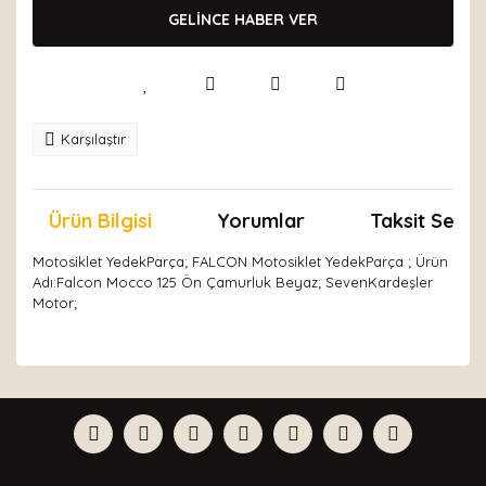
GELİNCE HABER VER
Karşılaştır
Ürün Bilgisi
Yorumlar
Taksit Seçen
Motosiklet YedekParça; FALCON Motosiklet YedekParça ; Ürün
Adı:Falcon Mocco 125 Ön Çamurluk Beyaz; SevenKardeşler
Motor;
Bu ürünün fiyat bilgisi, resim, ürün açıklamalarında ve
diğer konularda yetersiz gördüğünüz noktaları öneri
Bu ürüne ilk yorumu siz yapın!
formunu kullanarak tarafımıza iletebilirsiniz.
Görüş ve önerileriniz için teşekkür ederiz.
Yorum Yaz
Ürün resmi kalitesiz, bozuk veya görüntülenemiyor.