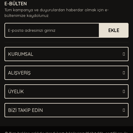
E-BÜLTEN
Ürün açıklamasında eksik bilgiler bulunuyor.
Tüm kampanya ve duyurulardan haberdar olmak için e-
Ürün bilgilerinde hatalar bulunuyor.
bültenimize kaydolunuz.
Ürün fiyatı diğer sitelerden daha pahalı.
EKLE
Bu ürüne benzer farklı alternatifler olmalı.
KURUMSAL
Gönder
ALIŞVERİŞ
ÜYELİK
BİZİ TAKİP EDİN