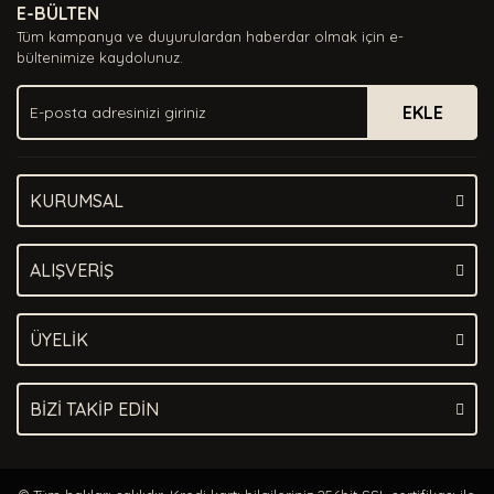
E-BÜLTEN
Ürün açıklamasında eksik bilgiler bulunuyor.
Tüm kampanya ve duyurulardan haberdar olmak için e-
Ürün bilgilerinde hatalar bulunuyor.
bültenimize kaydolunuz.
Ürün fiyatı diğer sitelerden daha pahalı.
EKLE
Bu ürüne benzer farklı alternatifler olmalı.
KURUMSAL
Gönder
ALIŞVERİŞ
ÜYELİK
BİZİ TAKİP EDİN