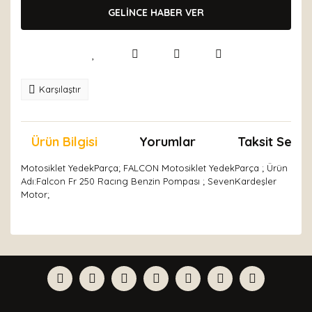
GELİNCE HABER VER
Karşılaştır
Ürün Bilgisi
Yorumlar
Taksit Seçen
Motosiklet YedekParça; FALCON Motosiklet YedekParça ; Ürün
Adı:Falcon Fr 250 Racıng Benzin Pompası ; SevenKardeşler
Motor;
Bu ürünün fiyat bilgisi, resim, ürün açıklamalarında ve
diğer konularda yetersiz gördüğünüz noktaları öneri
Bu ürüne ilk yorumu siz yapın!
formunu kullanarak tarafımıza iletebilirsiniz.
Görüş ve önerileriniz için teşekkür ederiz.
Yorum Yaz
Ürün resmi kalitesiz, bozuk veya görüntülenemiyor.