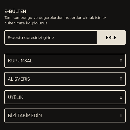
Ürün resmi kalitesiz, bozuk veya görüntülenemiyor.
E-BÜLTEN
Ürün açıklamasında eksik bilgiler bulunuyor.
Tüm kampanya ve duyurulardan haberdar olmak için e-
Ürün bilgilerinde hatalar bulunuyor.
bültenimize kaydolunuz.
Ürün fiyatı diğer sitelerden daha pahalı.
EKLE
Bu ürüne benzer farklı alternatifler olmalı.
KURUMSAL
Gönder
ALIŞVERİŞ
ÜYELİK
BİZİ TAKİP EDİN