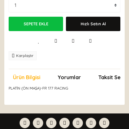
SEPETE EKLE
Hızlı Satın Al
Karşılaştır
Ürün Bilgisi
Yorumlar
Taksit Seçen
PLATİN (ÖN MAŞA)-FR 177 RACING
Bu ürünün fiyat bilgisi, resim, ürün açıklamalarında ve
diğer konularda yetersiz gördüğünüz noktaları öneri
Bu ürüne ilk yorumu siz yapın!
formunu kullanarak tarafımıza iletebilirsiniz.
Görüş ve önerileriniz için teşekkür ederiz.
Yorum Yaz