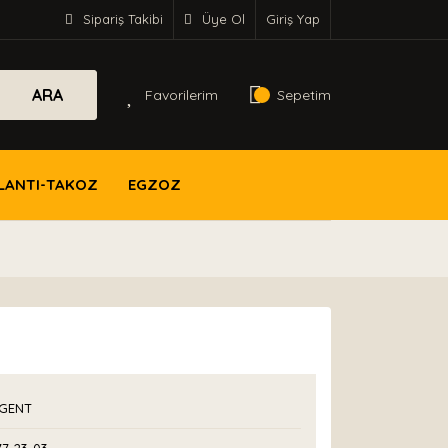
Sipariş Takibi
Üye Ol
Giriş Yap
ARA
Favorilerim
Sepetim
LANTI-TAKOZ
EGZOZ
GENT