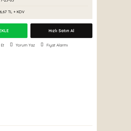
77-23-03
6,67 TL + KDV
EKLE
Hızlı Satın Al
 Et
Yorum Yaz
Fiyat Alarmı