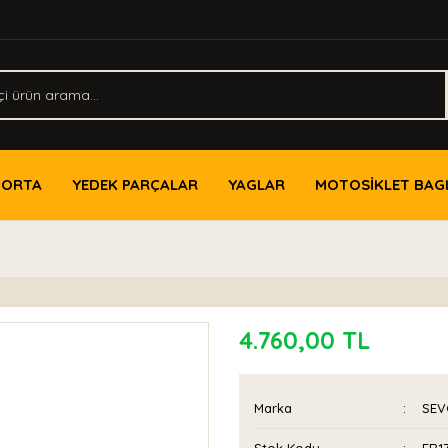
PORTA
YEDEK PARÇALAR
YAGLAR
MOTOSİKLET BAG
4.760,00 TL
Marka
SEV