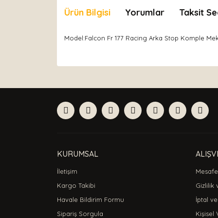
Ürün Bilgisi
Yorumlar
Taksit Se
Model:Falcon Fr 177 Racing Arka Stop Komple Mek
Bu ürünün fiyat bilgisi, resim, ürün açıklamaları
Görüş ve önerileriniz için teşekkür ederiz.
Ürün resmi kalitesiz, bozuk veya görüntülenemiyor
Ürün açıklamasında eksik bilgiler bulunuyor.
Ürün bilgilerinde hatalar bulunuyor.
Ürün fiyatı diğer sitelerden daha pahalı.
Bu ürüne benzer farklı alternatifler olmalı.
KURUMSAL
ALIŞV
İletişim
Mesafel
Kargo Takibi
Gizlilik
Havale Bildirim Formu
İptal ve
Sipariş Sorgula
Kişisel 