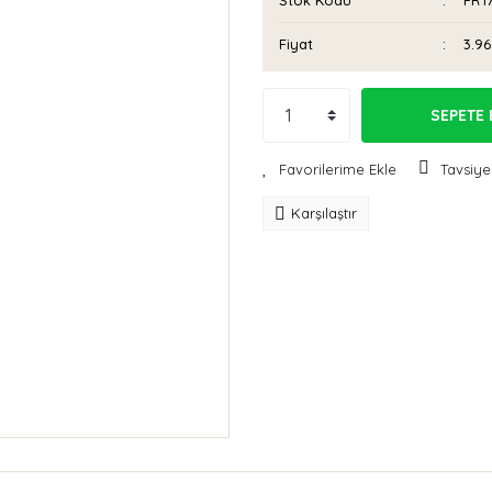
Stok Kodu
FR1
Fiyat
3.96
SEPETE 
Tavsiye
Karşılaştır