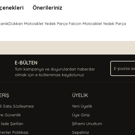
çenekleri
Önerileriniz
anikDükkan Motosiklet Yedek Parça Falcon Motosiklet Yedek Parça
nda ve diğer konularda yetersiz gördüğünüz noktaları öneri formunu kullan
Bu ürüne ilk yorumu siz yapın!
.
E-BÜLTEN
Yorum Yaz
Tüm kampanya ve duyurulardan haberdar
olmak için e-bültenimize kaydolunuz.
ERİŞ
ÜYELİK
i Satış Sözleşmesi
Yeni Üyelik
 ve Güvenlik
Üye Girişi
 İade Şartları
Şifremi Unuttum
Veriler Politikası
Sepetiniz
Gönder