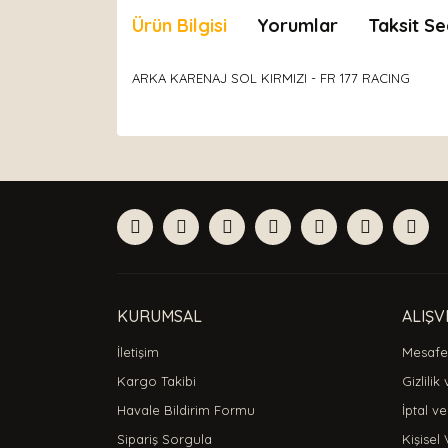
Ürün Bilgisi
Yorumlar
Taksit Se
ARKA KARENAJ SOL KIRMIZI - FR 177 RACING
Bu ürünün fiyat bilgisi, resim, ürün açıklamaları
Görüş ve önerileriniz için teşekkür ederiz.
Ürün resmi kalitesiz, bozuk veya görüntülenemiyor
Ürün açıklamasında eksik bilgiler bulunuyor.
Ürün bilgilerinde hatalar bulunuyor.
Ürün fiyatı diğer sitelerden daha pahalı.
Bu ürüne benzer farklı alternatifler olmalı.
KURUMSAL
ALIŞV
İletişim
Mesafel
Kargo Takibi
Gizlilik
Havale Bildirim Formu
İptal ve
Sipariş Sorgula
Kişisel 