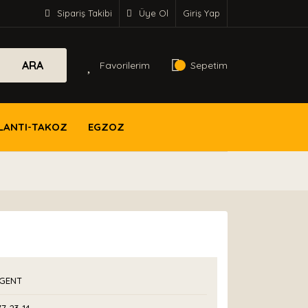
Sipariş Takibi
Üye Ol
Giriş Yap
ARA
Favorilerim
Sepetim
LANTI-TAKOZ
EGZOZ
GENT