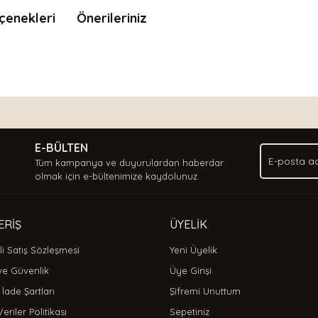
çenekleri
Önerileriniz
nda ve diğer konularda yetersiz gördüğünüz noktaları öneri formunu kullan
Bu ürüne ilk yorumu siz yapın!
.
E-BÜLTEN
Yorum Yaz
Tüm kampanya ve duyurulardan haberdar
olmak için e-bültenimize kaydolunuz.
ERİŞ
ÜYELİK
i Satış Sözleşmesi
Yeni Üyelik
 ve Güvenlik
Üye Girişi
 İade Şartları
Şifremi Unuttum
Veriler Politikası
Sepetiniz
Gönder