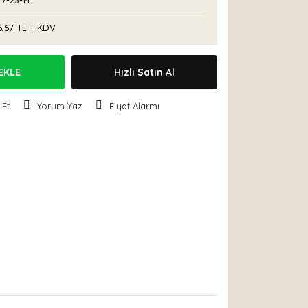
7-23-14
6,67 TL + KDV
EKLE
Hızlı Satın Al
 Et
Yorum Yaz
Fiyat Alarmı