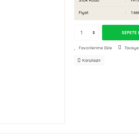
Stok Kodu
FR17
Fiyat
1.66
SEPETE 
Tavsiye
Karşılaştır