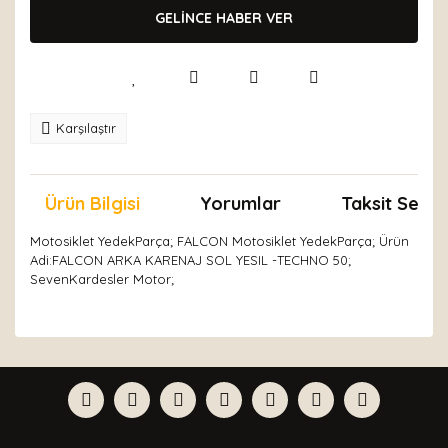
GELİNCE HABER VER
Karşılaştır
Ürün Bilgisi
Yorumlar
Taksit Seçen
Motosiklet YedekParça; FALCON Motosiklet YedekParça; Ürün
Adi:FALCON ARKA KARENAJ SOL YESIL -TECHNO 50;
SevenKardesler Motor;
Bu ürünün fiyat bilgisi, resim, ürün açıklamalarında ve
diğer konularda yetersiz gördüğünüz noktaları öneri
Bu ürüne ilk yorumu siz yapın!
formunu kullanarak tarafımıza iletebilirsiniz.
Görüş ve önerileriniz için teşekkür ederiz.
Yorum Yaz
Ürün resmi kalitesiz, bozuk veya görüntülenemiyor.