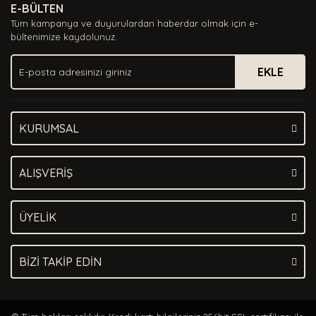
E-BÜLTEN
Ürün açıklamasında eksik bilgiler bulunuyor.
Tüm kampanya ve duyurulardan haberdar olmak için e-
Ürün bilgilerinde hatalar bulunuyor.
bültenimize kaydolunuz.
Ürün fiyatı diğer sitelerden daha pahalı.
EKLE
Bu ürüne benzer farklı alternatifler olmalı.
KURUMSAL
Gönder
ALIŞVERİŞ
ÜYELİK
BİZİ TAKİP EDİN