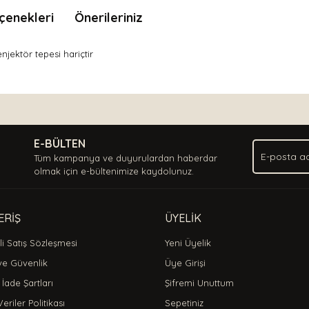
çenekleri
Önerileriniz
jektör tepesi hariçtir
nda ve diğer konularda yetersiz gördüğünüz noktaları öneri formunu kullan
Bu ürüne ilk yorumu siz yapın!
.
E-BÜLTEN
Yorum Yaz
Tüm kampanya ve duyurulardan haberdar
olmak için e-bültenimize kaydolunuz.
ERİŞ
ÜYELİK
i Satış Sözleşmesi
Yeni Üyelik
 ve Güvenlik
Üye Girişi
 İade Şartları
Şifremi Unuttum
Veriler Politikası
Sepetiniz
Gönder