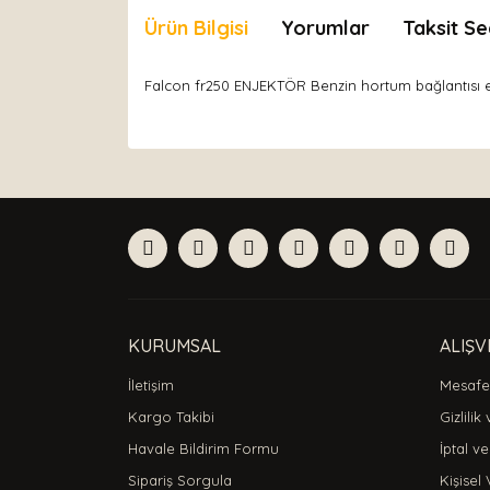
Ürün Bilgisi
Yorumlar
Taksit Se
Falcon fr250 ENJEKTÖR Benzin hortum bağlantısı en
Bu ürünün fiyat bilgisi, resim, ürün açıklamaları
Görüş ve önerileriniz için teşekkür ederiz.
Ürün resmi kalitesiz, bozuk veya görüntülenemiyor
Ürün açıklamasında eksik bilgiler bulunuyor.
Ürün bilgilerinde hatalar bulunuyor.
Ürün fiyatı diğer sitelerden daha pahalı.
Bu ürüne benzer farklı alternatifler olmalı.
KURUMSAL
ALIŞV
İletişim
Mesafel
Kargo Takibi
Gizlilik
Havale Bildirim Formu
İptal ve
Sipariş Sorgula
Kişisel 