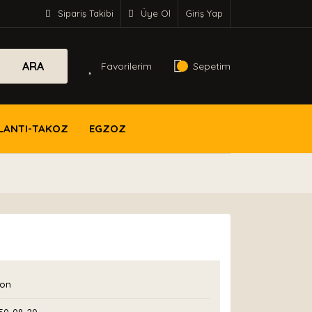
Sipariş Takibi
Üye Ol
Giriş Yap
ARA
Favorilerim
Sepetim
LANTI-TAKOZ
EGZOZ
con