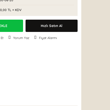
50-08-20
00,00 TL + KDV
EKLE
Hızlı Satın Al
 Et
Yorum Yaz
Fiyat Alarmı