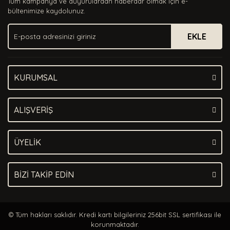
Tüm kampanya ve duyurulardan haberdar olmak için e-
Ürün bilgilerinde hatalar bulunuyor.
bültenimize kaydolunuz.
Ürün fiyatı diğer sitelerden daha pahalı.
EKLE
Bu ürüne benzer farklı alternatifler olmalı.
KURUMSAL
Gönder
ALIŞVERİŞ
ÜYELİK
BİZİ TAKİP EDİN
© Tüm hakları saklıdır. Kredi kartı bilgileriniz 256bit SSL sertifikası ile
korunmaktadır.