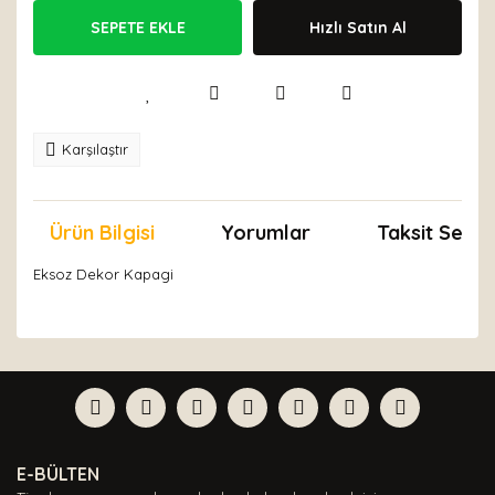
SEPETE EKLE
Hızlı Satın Al
Karşılaştır
Ürün Bilgisi
Yorumlar
Taksit Seçen
Eksoz Dekor Kapagi
Bu ürünün fiyat bilgisi, resim, ürün açıklamalarında ve
diğer konularda yetersiz gördüğünüz noktaları öneri
Bu ürüne ilk yorumu siz yapın!
formunu kullanarak tarafımıza iletebilirsiniz.
Görüş ve önerileriniz için teşekkür ederiz.
Yorum Yaz
Ürün resmi kalitesiz, bozuk veya görüntülenemiyor.
E-BÜLTEN
Ürün açıklamasında eksik bilgiler bulunuyor.