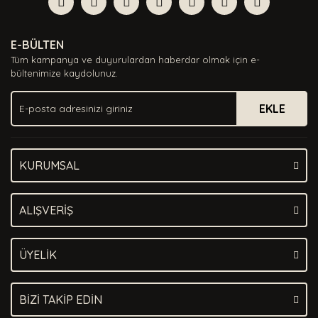
Yorum Yaz
Ürün resmi kalitesiz, bozuk veya görüntülenemiyor.
E-BÜLTEN
Ürün açıklamasında eksik bilgiler bulunuyor.
Tüm kampanya ve duyurulardan haberdar olmak için e-
Ürün bilgilerinde hatalar bulunuyor.
bültenimize kaydolunuz.
Ürün fiyatı diğer sitelerden daha pahalı.
EKLE
Bu ürüne benzer farklı alternatifler olmalı.
KURUMSAL
Gönder
ALIŞVERİŞ
ÜYELİK
BİZİ TAKİP EDİN