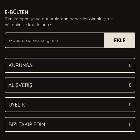
Ürün resmi kalitesiz, bozuk veya görüntülenemiyor.
E-BÜLTEN
Ürün açıklamasında eksik bilgiler bulunuyor.
Tüm kampanya ve duyurulardan haberdar olmak için e-
Ürün bilgilerinde hatalar bulunuyor.
bültenimize kaydolunuz.
Ürün fiyatı diğer sitelerden daha pahalı.
EKLE
Bu ürüne benzer farklı alternatifler olmalı.
KURUMSAL
Gönder
ALIŞVERİŞ
ÜYELİK
BİZİ TAKİP EDİN