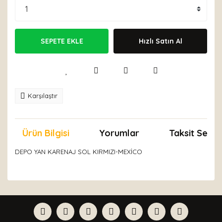
SEPETE EKLE
Hızlı Satın Al
Karşılaştır
Ürün Bilgisi
Yorumlar
Taksit Seçen
DEPO YAN KARENAJ SOL KIRMIZI-MEXİCO
Bu ürünün fiyat bilgisi, resim, ürün açıklamalarında ve
diğer konularda yetersiz gördüğünüz noktaları öneri
Bu ürüne ilk yorumu siz yapın!
formunu kullanarak tarafımıza iletebilirsiniz.
Görüş ve önerileriniz için teşekkür ederiz.
Yorum Yaz