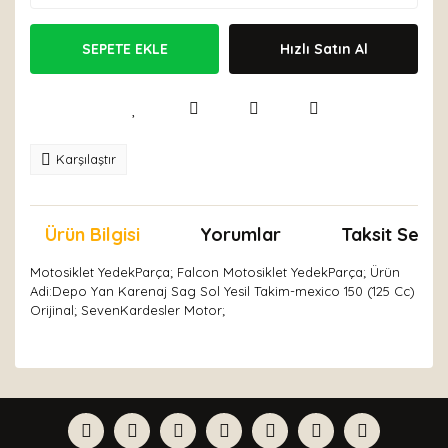
SEPETE EKLE
Hızlı Satın Al
Karşılaştır
Ürün Bilgisi
Yorumlar
Taksit Seçen
Motosiklet YedekParça; Falcon Motosiklet YedekParça; Ürün
Adi:Depo Yan Karenaj Sag Sol Yesil Takim-mexico 150 (125 Cc)
Orijinal; SevenKardesler Motor;
Bu ürünün fiyat bilgisi, resim, ürün açıklamalarında ve
diğer konularda yetersiz gördüğünüz noktaları öneri
Bu ürüne ilk yorumu siz yapın!
formunu kullanarak tarafımıza iletebilirsiniz.
Görüş ve önerileriniz için teşekkür ederiz.