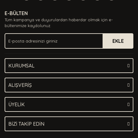
Yorum Yaz
Ürün resmi kalitesiz, bozuk veya görüntülenemiyor.
E-BÜLTEN
Ürün açıklamasında eksik bilgiler bulunuyor.
Tüm kampanya ve duyurulardan haberdar olmak için e-
Ürün bilgilerinde hatalar bulunuyor.
bültenimize kaydolunuz.
Ürün fiyatı diğer sitelerden daha pahalı.
EKLE
Bu ürüne benzer farklı alternatifler olmalı.
KURUMSAL
Gönder
ALIŞVERİŞ
ÜYELİK
BİZİ TAKİP EDİN