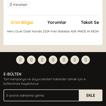
Karşılaştır
Ürün Bilgisi
Yorumlar
Taksit Seçen
Hero Duet Dash Honda 2024 Fren Balatası ASK MADE IN INDIA
Bu ürünün fiyat bilgisi, resim, ürün açıklamalarında ve
diğer konularda yetersiz gördüğünüz noktaları öneri
Bu ürüne ilk yorumu siz yapın!
formunu kullanarak tarafımıza iletebilirsiniz.
Görüş ve önerileriniz için teşekkür ederiz.
Yorum Yaz
Ürün resmi kalitesiz, bozuk veya görüntülenemiyor.
E-BÜLTEN
Ürün açıklamasında eksik bilgiler bulunuyor.
Tüm kampanya ve duyurulardan haberdar olmak için e-
Ürün bilgilerinde hatalar bulunuyor.
bültenimize kaydolunuz.
Ürün fiyatı diğer sitelerden daha pahalı.
EKLE
Bu ürüne benzer farklı alternatifler olmalı.