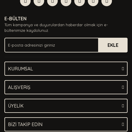
Yorum Yaz
Ürün resmi kalitesiz, bozuk veya görüntülenemiyor.
E-BÜLTEN
Ürün açıklamasında eksik bilgiler bulunuyor.
Tüm kampanya ve duyurulardan haberdar olmak için e-
Ürün bilgilerinde hatalar bulunuyor.
bültenimize kaydolunuz.
Ürün fiyatı diğer sitelerden daha pahalı.
EKLE
Bu ürüne benzer farklı alternatifler olmalı.
KURUMSAL
Gönder
ALIŞVERİŞ
ÜYELİK
BİZİ TAKİP EDİN