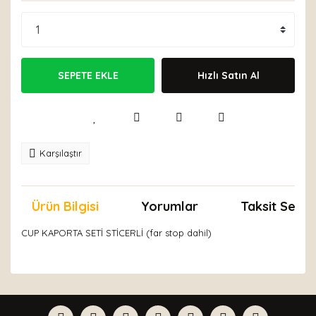
SEPETE EKLE
Hızlı Satın Al
Karşılaştır
Ürün Bilgisi
Yorumlar
Taksit Seçen
CUP KAPORTA SETİ STİCERLİ (far stop dahil)
Bu ürünün fiyat bilgisi, resim, ürün açıklamalarında ve
diğer konularda yetersiz gördüğünüz noktaları öneri
Bu ürüne ilk yorumu siz yapın!
formunu kullanarak tarafımıza iletebilirsiniz.
Görüş ve önerileriniz için teşekkür ederiz.