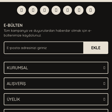
Bu ürüne ilk yorumu siz yapın!
formunu kullanarak tarafımıza iletebilirsiniz.
Görüş ve önerileriniz için teşekkür ederiz.
Yorum Yaz
Ürün resmi kalitesiz, bozuk veya görüntülenemiyor.
E-BÜLTEN
Ürün açıklamasında eksik bilgiler bulunuyor.
Tüm kampanya ve duyurulardan haberdar olmak için e-
Ürün bilgilerinde hatalar bulunuyor.
bültenimize kaydolunuz.
Ürün fiyatı diğer sitelerden daha pahalı.
EKLE
Bu ürüne benzer farklı alternatifler olmalı.
KURUMSAL
Gönder
ALIŞVERİŞ
ÜYELİK