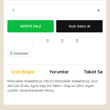
SEPETE EKLE
Hızlı Satın Al
Karşılaştır
Ürün Bilgisi
Yorumlar
Taksit Seçen
Motosiklet YedekParça; Falcon Motosiklet YedekParça; Ürün
Adi:Cub Grubu Ayna Sag Sol Takim I Sag-sol (8m) Siyah-
cub100; SevenKardesler Motor;
Bu ürünün fiyat bilgisi, resim, ürün açıklamalarında ve
diğer konularda yetersiz gördüğünüz noktaları öneri