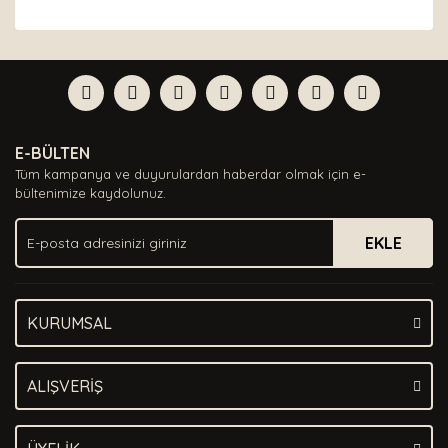
Bu ürünün fiyat bilgisi, resim, ürün açıklamalarında ve
diğer konularda yetersiz gördüğünüz noktaları öneri
Bu ürüne ilk yorumu siz yapın!
formunu kullanarak tarafımıza iletebilirsiniz.
Görüş ve önerileriniz için teşekkür ederiz.
Yorum Yaz
Ürün resmi kalitesiz, bozuk veya görüntülenemiyor.
E-BÜLTEN
Ürün açıklamasında eksik bilgiler bulunuyor.
Tüm kampanya ve duyurulardan haberdar olmak için e-
Ürün bilgilerinde hatalar bulunuyor.
bültenimize kaydolunuz.
Ürün fiyatı diğer sitelerden daha pahalı.
EKLE
Bu ürüne benzer farklı alternatifler olmalı.
KURUMSAL
Gönder
ALIŞVERİŞ