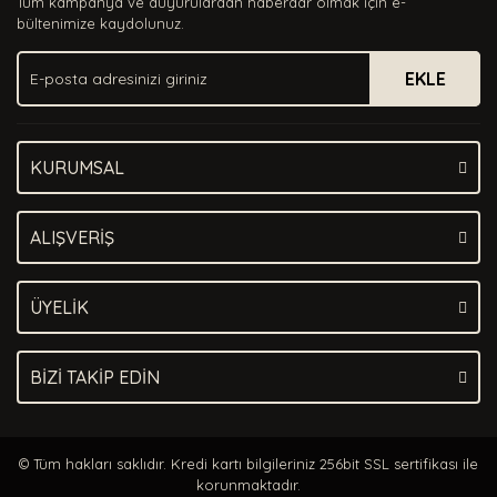
Tüm kampanya ve duyurulardan haberdar olmak için e-
Ürün bilgilerinde hatalar bulunuyor.
bültenimize kaydolunuz.
Ürün fiyatı diğer sitelerden daha pahalı.
EKLE
Bu ürüne benzer farklı alternatifler olmalı.
KURUMSAL
Gönder
ALIŞVERİŞ
ÜYELİK
BİZİ TAKİP EDİN
© Tüm hakları saklıdır. Kredi kartı bilgileriniz 256bit SSL sertifikası ile
korunmaktadır.