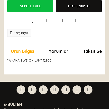
SEPETE EKLE
Hızlı Satın Al
Karşılaştır
Ürün Bilgisi
Yorumlar
Taksit Seçen
YAMAHA BWS ÖN JANT 12905
Bu ürünün fiyat bilgisi, resim, ürün açıklamalarında ve
diğer konularda yetersiz gördüğünüz noktaları öneri
Bu ürüne ilk yorumu siz yapın!
formunu kullanarak tarafımıza iletebilirsiniz.
Görüş ve önerileriniz için teşekkür ederiz.
Yorum Yaz
Ürün resmi kalitesiz, bozuk veya görüntülenemiyor.
E-BÜLTEN
Ürün açıklamasında eksik bilgiler bulunuyor.