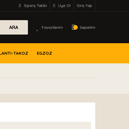
Sipariş Takibi
Üye Ol
Giriş Yap
ARA
Favorilerim
Sepetim
LANTI-TAKOZ
EGZOZ