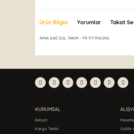
Ürün Bilgisi
Yorumlar
Taksit Se
AYNA SAĞ SOL TAKIM - FR 177 RACING
Bu ürünün fiyat bilgisi, resim, ürün açıklamaları
Görüş ve önerileriniz için teşekkür ederiz.
Ürün resmi kalitesiz, bozuk veya görüntülenemiyor
Ürün açıklamasında eksik bilgiler bulunuyor.
Ürün bilgilerinde hatalar bulunuyor.
Ürün fiyatı diğer sitelerden daha pahalı.
Bu ürüne benzer farklı alternatifler olmalı.
KURUMSAL
ALIŞV
İletişim
Mesafel
Kargo Takibi
Gizlilik