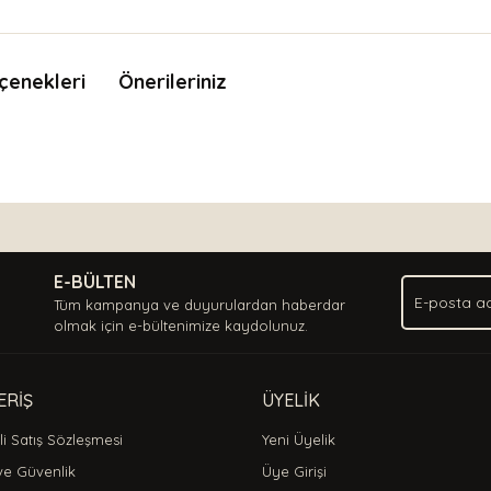
çenekleri
Önerileriniz
nda ve diğer konularda yetersiz gördüğünüz noktaları öneri formunu kullan
Bu ürüne ilk yorumu siz yapın!
.
E-BÜLTEN
Yorum Yaz
Tüm kampanya ve duyurulardan haberdar
olmak için e-bültenimize kaydolunuz.
ERİŞ
ÜYELİK
i Satış Sözleşmesi
Yeni Üyelik
 ve Güvenlik
Üye Girişi