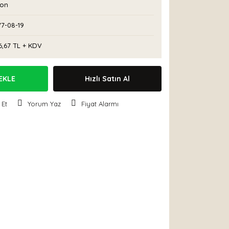
con
77-08-19
6,67 TL + KDV
EKLE
Hızlı Satın Al
 Et
Yorum Yaz
Fiyat Alarmı