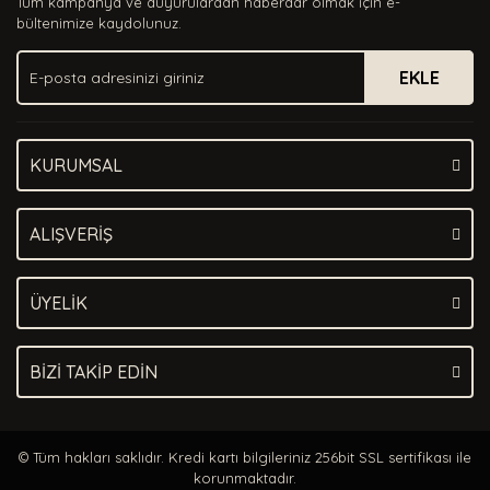
Tüm kampanya ve duyurulardan haberdar olmak için e-
Ürün bilgilerinde hatalar bulunuyor.
bültenimize kaydolunuz.
Ürün fiyatı diğer sitelerden daha pahalı.
EKLE
Bu ürüne benzer farklı alternatifler olmalı.
KURUMSAL
Gönder
ALIŞVERİŞ
ÜYELİK
BİZİ TAKİP EDİN
© Tüm hakları saklıdır. Kredi kartı bilgileriniz 256bit SSL sertifikası ile
korunmaktadır.