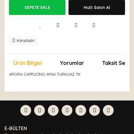
SEPETE EKLE
Hızlı Satın Al
Karşılaştır
Ürün Bilgisi
Yorumlar
Taksit Seçen
ARORA CAPPUCİNO AYNA TURKUAZ TK
Bu ürünün fiyat bilgisi, resim, ürün açıklamalarında ve
diğer konularda yetersiz gördüğünüz noktaları öneri
Bu ürüne ilk yorumu siz yapın!
formunu kullanarak tarafımıza iletebilirsiniz.
Görüş ve önerileriniz için teşekkür ederiz.
Yorum Yaz
Ürün resmi kalitesiz, bozuk veya görüntülenemiyor.
E-BÜLTEN
Ürün açıklamasında eksik bilgiler bulunuyor.