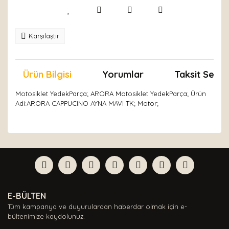
Karşılaştır
Ürün Bilgisi
Yorumlar
Taksit Seçen
Motosiklet YedekParça; ARORA Motosiklet YedekParça; Ürün
Adi:ARORA CAPPUCINO AYNA MAVI TK; Motor;
Bu ürünün fiyat bilgisi, resim, ürün açıklamalarında ve
diğer konularda yetersiz gördüğünüz noktaları öneri
Bu ürüne ilk yorumu siz yapın!
formunu kullanarak tarafımıza iletebilirsiniz.
Görüş ve önerileriniz için teşekkür ederiz.
Yorum Yaz
Ürün resmi kalitesiz, bozuk veya görüntülenemiyor.
E-BÜLTEN
Ürün açıklamasında eksik bilgiler bulunuyor.
Tüm kampanya ve duyurulardan haberdar olmak için e-
Ürün bilgilerinde hatalar bulunuyor.
bültenimize kaydolunuz.
Ürün fiyatı diğer sitelerden daha pahalı.