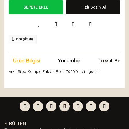
SEPETE EKLE
Hızlı Satın Al
Karşılaştır
Ürün Bilgisi
Yorumlar
Taksit Seçen
Arka Stop Komple Falcon Frida 7000 1adet fiyatıdır
Bu ürünün fiyat bilgisi, resim, ürün açıklamalarında ve
diğer konularda yetersiz gördüğünüz noktaları öneri
Bu ürüne ilk yorumu siz yapın!
formunu kullanarak tarafımıza iletebilirsiniz.
Görüş ve önerileriniz için teşekkür ederiz.
Yorum Yaz
Ürün resmi kalitesiz, bozuk veya görüntülenemiyor.
E-BÜLTEN
Ürün açıklamasında eksik bilgiler bulunuyor.