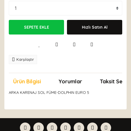
SEPETE EKLE
Hızlı Satın Al
Karşılaştır
Ürün Bilgisi
Yorumlar
Taksit Seçen
ARKA KARENAJ SOL FÜME-DOLPHIN EURO 5
Bu ürünün fiyat bilgisi, resim, ürün açıklamalarında ve
diğer konularda yetersiz gördüğünüz noktaları öneri
Bu ürüne ilk yorumu siz yapın!
formunu kullanarak tarafımıza iletebilirsiniz.
Görüş ve önerileriniz için teşekkür ederiz.