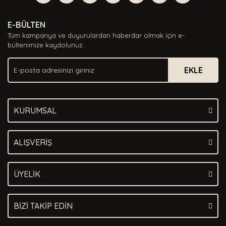
Yorum Yaz
Ürün resmi kalitesiz, bozuk veya görüntülenemiyor.
E-BÜLTEN
Ürün açıklamasında eksik bilgiler bulunuyor.
Tüm kampanya ve duyurulardan haberdar olmak için e-
Ürün bilgilerinde hatalar bulunuyor.
bültenimize kaydolunuz.
Ürün fiyatı diğer sitelerden daha pahalı.
EKLE
Bu ürüne benzer farklı alternatifler olmalı.
KURUMSAL
Gönder
ALIŞVERİŞ
ÜYELİK
BİZİ TAKİP EDİN