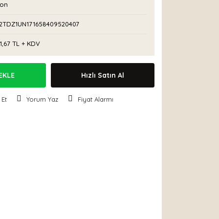
con
2TDZ1UN171658409520407
1,67 TL + KDV
EKLE
Hızlı Satın Al
 Et
Yorum Yaz
Fiyat Alarmı