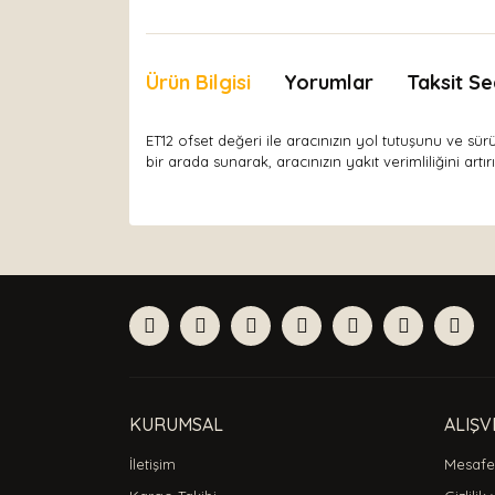
Ürün Bilgisi
Yorumlar
Taksit Se
ET12 ofset değeri ile aracınızın yol tutuşunu ve sür
bir arada sunarak, aracınızın yakıt verimliliğini art
Bu ürünün fiyat bilgisi, resim, ürün açıklamaları
Görüş ve önerileriniz için teşekkür ederiz.
Ürün resmi kalitesiz, bozuk veya görüntülenemiyor
Ürün açıklamasında eksik bilgiler bulunuyor.
Ürün bilgilerinde hatalar bulunuyor.
Ürün fiyatı diğer sitelerden daha pahalı.
Bu ürüne benzer farklı alternatifler olmalı.
KURUMSAL
ALIŞV
İletişim
Mesafel