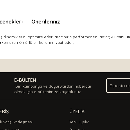
çenekleri
Önerileriniz
üş dinamiklerini optimize eder, aracınızın performansını artırır; Alüminyum
ırırken uzun ömürlü bir kullanım vaat eder;
nda ve diğer konularda yetersiz gördüğünüz noktaları öneri formunu kullan
Bu ürüne ilk yorumu siz yapın!
.
E-BÜLTEN
Yorum Yaz
Tüm kampanya ve duyurulardan haberdar
olmak için e-bültenimize kaydolunuz.
ERİŞ
ÜYELİK
i Satış Sözleşmesi
Yeni Üyelik