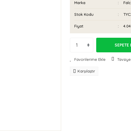
Marka
Fal
Stok Kodu
TYC
Fiyat
4.04
SEPETE 
Tavsiye
Karşılaştır