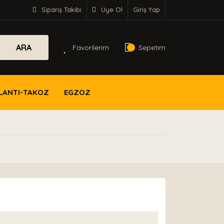
Sipariş Takibi
Üye Ol
Giriş Yap
ARA
Favorilerim
Sepetim
LANTI-TAKOZ
EGZOZ