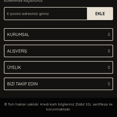
bültenimize kaydolunuz.
Ürün fiyatı diğer sitelerden daha pahalı.
EKLE
Bu ürüne benzer farklı alternatifler olmalı.
KURUMSAL
Gönder
ALIŞVERİŞ
ÜYELİK
BİZİ TAKİP EDİN
© Tüm hakları saklıdır. Kredi kartı bilgileriniz 256bit SSL sertifikası ile
korunmaktadır.