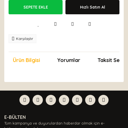
SEPETE EKLE
Hızlı Satın Al
Karşılaştır
Ürün Bilgisi
Yorumlar
Taksit Seçen
Bu ürünün fiyat bilgisi, resim, ürün açıklamalarında ve
diğer konularda yetersiz gördüğünüz noktaları öneri
Bu ürüne ilk yorumu siz yapın!
formunu kullanarak tarafımıza iletebilirsiniz.
Görüş ve önerileriniz için teşekkür ederiz.
Yorum Yaz
Ürün resmi kalitesiz, bozuk veya görüntülenemiyor.
E-BÜLTEN
Ürün açıklamasında eksik bilgiler bulunuyor.
Tüm kampanya ve duyurulardan haberdar olmak için e-
Ürün bilgilerinde hatalar bulunuyor.