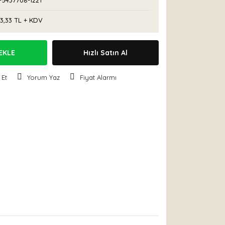
-5437708-1221
3,33 TL + KDV
EKLE
Hızlı Satın Al
 Et
Yorum Yaz
Fiyat Alarmı