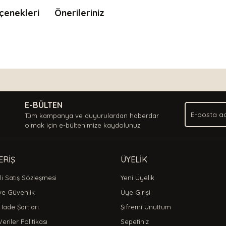
çenekleri
Önerileriniz
nda ve diğer konularda yetersiz gördüğünüz noktaları öneri formunu kullan
Bu ürüne ilk yorumu siz yapın!
.
E-BÜLTEN
Yorum Yaz
Tüm kampanya ve duyurulardan haberdar
olmak için e-bültenimize kaydolunuz.
ERİŞ
ÜYELİK
i Satış Sözleşmesi
Yeni Üyelik
 ve Güvenlik
Üye Girişi
 İade Şartları
Şifremi Unuttum
Veriler Politikası
Sepetiniz
Gönder