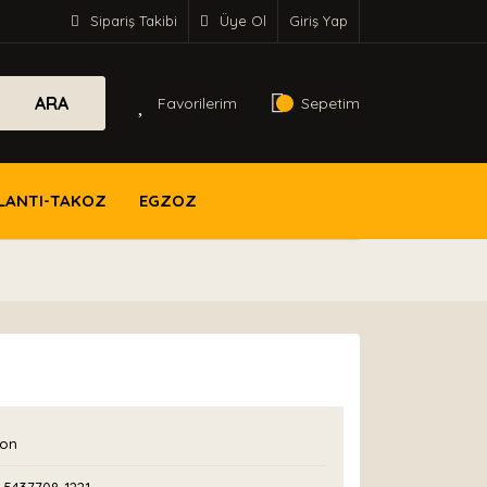
Sipariş Takibi
Üye Ol
Giriş Yap
ARA
Favorilerim
Sepetim
LANTI-TAKOZ
EGZOZ
con