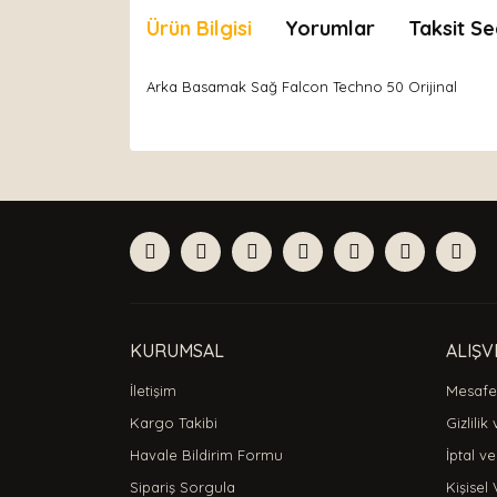
Ürün Bilgisi
Yorumlar
Taksit Se
Arka Basamak Sağ Falcon Techno 50 Orijinal
Bu ürünün fiyat bilgisi, resim, ürün açıklamaları
Görüş ve önerileriniz için teşekkür ederiz.
Ürün resmi kalitesiz, bozuk veya görüntülenemiyor
Ürün açıklamasında eksik bilgiler bulunuyor.
Ürün bilgilerinde hatalar bulunuyor.
Ürün fiyatı diğer sitelerden daha pahalı.
Bu ürüne benzer farklı alternatifler olmalı.
KURUMSAL
ALIŞV
İletişim
Mesafel
Kargo Takibi
Gizlilik
Havale Bildirim Formu
İptal ve
Sipariş Sorgula
Kişisel 