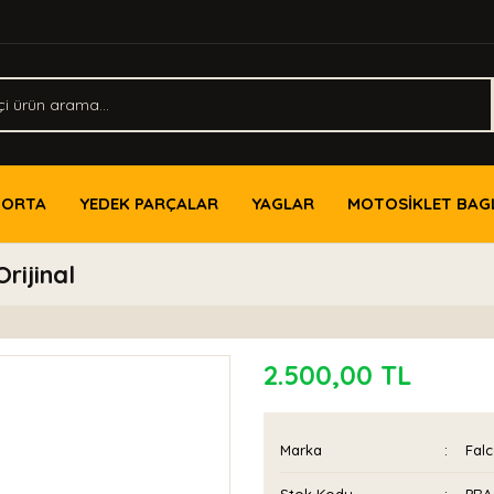
PORTA
YEDEK PARÇALAR
YAGLAR
MOTOSİKLET BAG
ijinal
2.500,00 TL
Marka
Fal