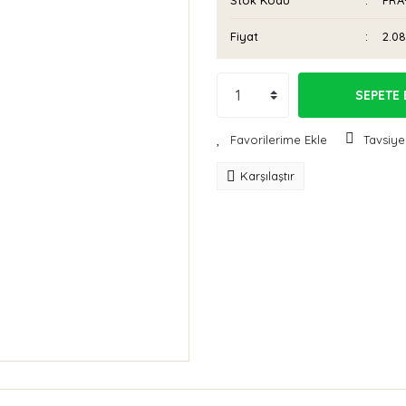
Stok Kodu
PRA
Fiyat
2.08
SEPETE 
Tavsiye
Karşılaştır