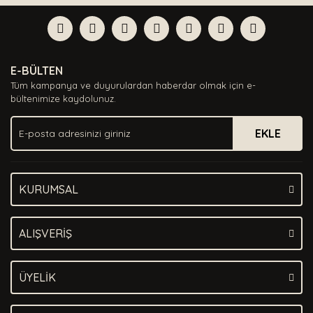
Bu ürüne ilk yorumu siz yapın!
formunu kullanarak tarafımıza iletebilirsiniz.
Görüş ve önerileriniz için teşekkür ederiz.
Yorum Yaz
Ürün resmi kalitesiz, bozuk veya görüntülenemiyor.
E-BÜLTEN
Ürün açıklamasında eksik bilgiler bulunuyor.
Tüm kampanya ve duyurulardan haberdar olmak için e-
Ürün bilgilerinde hatalar bulunuyor.
bültenimize kaydolunuz.
Ürün fiyatı diğer sitelerden daha pahalı.
EKLE
Bu ürüne benzer farklı alternatifler olmalı.
KURUMSAL
Gönder
ALIŞVERİŞ
ÜYELİK