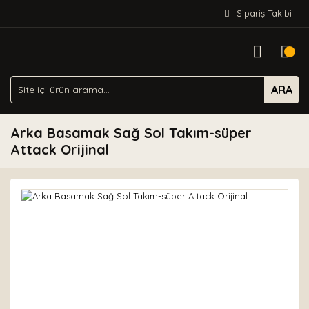
Sipariş Takibi
ARA
Arka Basamak Sağ Sol Takım-süper
Attack Orijinal