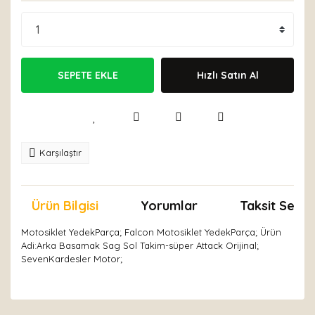
SEPETE EKLE
Hızlı Satın Al
Karşılaştır
Ürün Bilgisi
Yorumlar
Taksit Seçen
Motosiklet YedekParça; Falcon Motosiklet YedekParça; Ürün
Adi:Arka Basamak Sag Sol Takim-süper Attack Orijinal;
SevenKardesler Motor;
Bu ürünün fiyat bilgisi, resim, ürün açıklamalarında ve
diğer konularda yetersiz gördüğünüz noktaları öneri