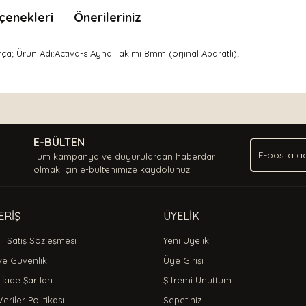
çenekleri
Önerileriniz
a; Ürün Adi:Activa-s Ayna Takimi 8mm (orjinal Aparatli);
nda ve diğer konularda yetersiz gördüğünüz noktaları öneri formunu kullan
Bu ürüne ilk yorumu siz yapın!
.
E-BÜLTEN
Yorum Yaz
Tüm kampanya ve duyurulardan haberdar
olmak için e-bültenimize kaydolunuz.
ERİŞ
ÜYELİK
i Satış Sözleşmesi
Yeni Üyelik
 ve Güvenlik
Üye Girişi
 İade Şartları
Şifremi Unuttum
Veriler Politikası
Sepetiniz
Gönder