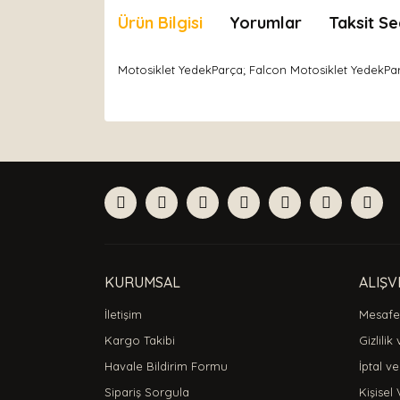
Ürün Bilgisi
Yorumlar
Taksit Se
Motosiklet YedekParça; Falcon Motosiklet YedekParç
Bu ürünün fiyat bilgisi, resim, ürün açıklamaları
Görüş ve önerileriniz için teşekkür ederiz.
Ürün resmi kalitesiz, bozuk veya görüntülenemiyor
Ürün açıklamasında eksik bilgiler bulunuyor.
Ürün bilgilerinde hatalar bulunuyor.
Ürün fiyatı diğer sitelerden daha pahalı.
Bu ürüne benzer farklı alternatifler olmalı.
KURUMSAL
ALIŞV
İletişim
Mesafel
Kargo Takibi
Gizlilik
Havale Bildirim Formu
İptal ve
Sipariş Sorgula
Kişisel 