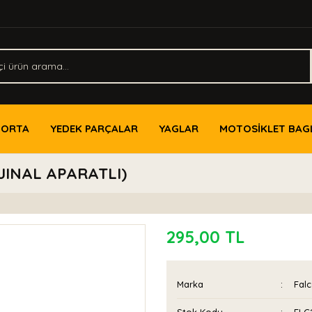
PORTA
YEDEK PARÇALAR
YAGLAR
MOTOSİKLET BAG
RJINAL APARATLI)
295,00 TL
Marka
Fal