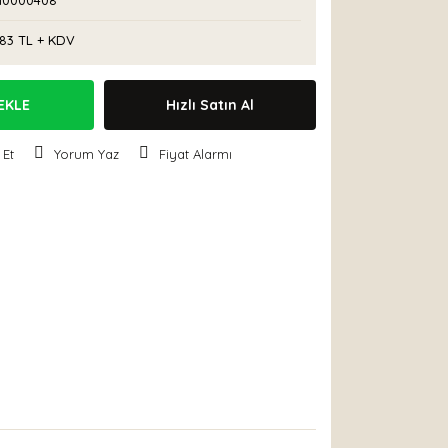
10000408
,83 TL + KDV
EKLE
Hızlı Satın Al
 Et
Yorum Yaz
Fiyat Alarmı