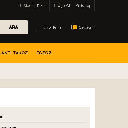
Sipariş Takibi
Üye Ol
Giriş Yap
ARA
Favorilerim
Sepetim
LANTI-TAKOZ
EGZOZ
con