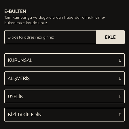
Ürün resmi kalitesiz, bozuk veya görüntülenemiyor.
E-BÜLTEN
Ürün açıklamasında eksik bilgiler bulunuyor.
Tüm kampanya ve duyurulardan haberdar olmak için e-
Ürün bilgilerinde hatalar bulunuyor.
bültenimize kaydolunuz.
Ürün fiyatı diğer sitelerden daha pahalı.
EKLE
Bu ürüne benzer farklı alternatifler olmalı.
KURUMSAL
Gönder
ALIŞVERİŞ
ÜYELİK
BİZİ TAKİP EDİN