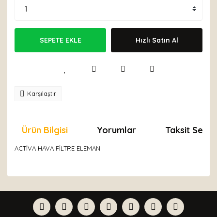
SEPETE EKLE
Hızlı Satın Al
Karşılaştır
Ürün Bilgisi
Yorumlar
Taksit Seçen
ACTİVA HAVA FİLTRE ELEMANI
Bu ürünün fiyat bilgisi, resim, ürün açıklamalarında ve
diğer konularda yetersiz gördüğünüz noktaları öneri
Bu ürüne ilk yorumu siz yapın!
formunu kullanarak tarafımıza iletebilirsiniz.
Görüş ve önerileriniz için teşekkür ederiz.
Yorum Yaz