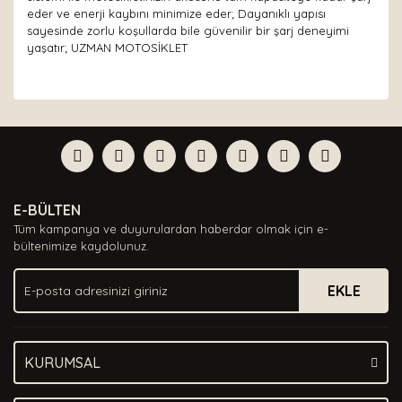
eder ve enerji kaybını minimize eder; Dayanıklı yapısı
sayesinde zorlu koşullarda bile güvenilir bir şarj deneyimi
yaşatır; UZMAN MOTOSİKLET
Bu ürünün fiyat bilgisi, resim, ürün açıklamalarında ve
diğer konularda yetersiz gördüğünüz noktaları öneri
Bu ürüne ilk yorumu siz yapın!
formunu kullanarak tarafımıza iletebilirsiniz.
Görüş ve önerileriniz için teşekkür ederiz.
Yorum Yaz
Ürün resmi kalitesiz, bozuk veya görüntülenemiyor.
E-BÜLTEN
Ürün açıklamasında eksik bilgiler bulunuyor.
Tüm kampanya ve duyurulardan haberdar olmak için e-
Ürün bilgilerinde hatalar bulunuyor.
bültenimize kaydolunuz.
Ürün fiyatı diğer sitelerden daha pahalı.
EKLE
Bu ürüne benzer farklı alternatifler olmalı.
KURUMSAL