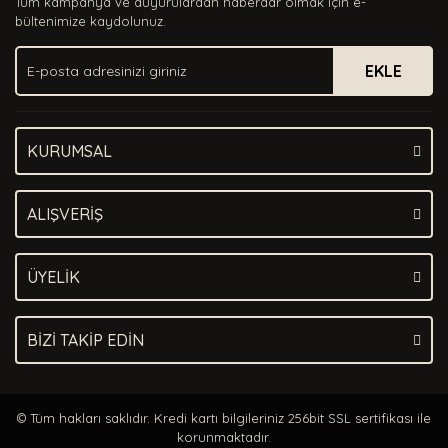
Tüm kampanya ve duyurulardan haberdar olmak için e-
Ürün bilgilerinde hatalar bulunuyor.
bültenimize kaydolunuz.
Ürün fiyatı diğer sitelerden daha pahalı.
EKLE
Bu ürüne benzer farklı alternatifler olmalı.
KURUMSAL
Gönder
ALIŞVERİŞ
ÜYELİK
BİZİ TAKİP EDİN
© Tüm hakları saklıdır. Kredi kartı bilgileriniz 256bit SSL sertifikası ile
korunmaktadır.