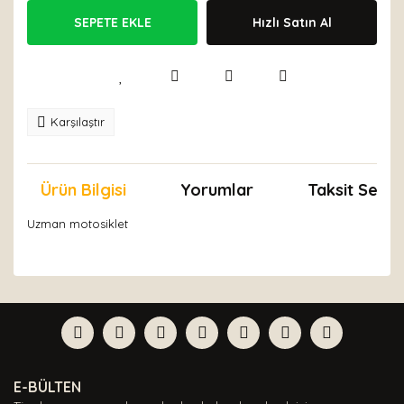
SEPETE EKLE
Hızlı Satın Al
Karşılaştır
Ürün Bilgisi
Yorumlar
Taksit Seçen
Uzman motosiklet
Bu ürünün fiyat bilgisi, resim, ürün açıklamalarında ve
diğer konularda yetersiz gördüğünüz noktaları öneri
Bu ürüne ilk yorumu siz yapın!
formunu kullanarak tarafımıza iletebilirsiniz.
Görüş ve önerileriniz için teşekkür ederiz.
Yorum Yaz
Ürün resmi kalitesiz, bozuk veya görüntülenemiyor.
E-BÜLTEN
Ürün açıklamasında eksik bilgiler bulunuyor.