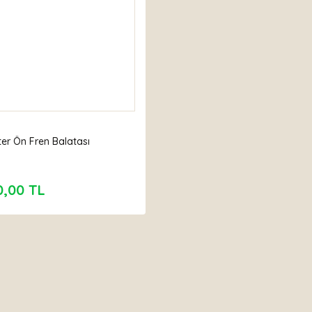
ter Ön Fren Balatası
0,00 TL