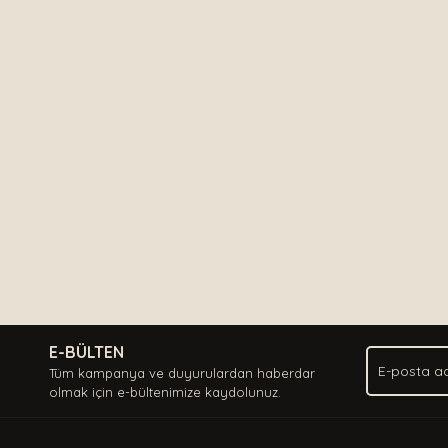
E-BÜLTEN
Tüm kampanya ve duyurulardan haberdar
olmak için e-bültenimize kaydolunuz.