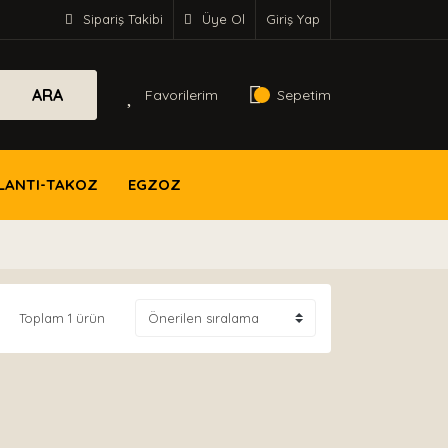
Sipariş Takibi
Üye Ol
Giriş Yap
ARA
Favorilerim
Sepetim
LANTI-TAKOZ
EGZOZ
Toplam 1 ürün